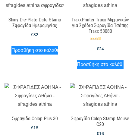
Shiny Die-Plate Date Stamp
TraxxPrinter Traxx Μηχανικών
Σφραγίδα Ημερομηνίας
για Σχέδια Σφραγίδα Τσέπης
Traxx 53080
€
32
Βαθμολογήθ
ηκε με
€
24
Προσθήκη στο καλάθι
5.00
από 5
Προσθήκη στο καλάθι
Σφραγίδα Colop Plus 30
Σφραγίδα Colop Stamp Mouse
C20
€
18
€
16