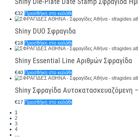
Shiny Die-Plate Date Stamp Σφραγίδα Η
€
32
Προσθήκη στο καλάθι
Shiny DUO Σφραγιδα
€
18
Προσθήκη στο καλάθι
Shiny Essential Line Αριθμών Σφραγίδα
€
40
Προσθήκη στο καλάθι
Shiny Σφραγίδα Αυτοκατασκευαζόμενη –
€
17
Προσθήκη στο καλάθι
1
2
3
4
…