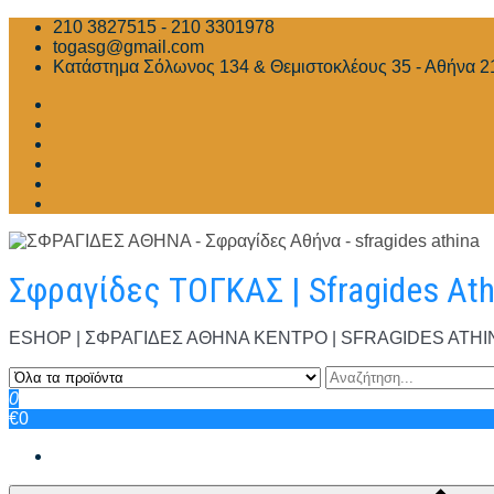
Skip
210 3827515 - 210 3301978
to
togasg@gmail.com
content
Κατάστημα Σόλωνος 134 & Θεμιστοκλέους 35 - Αθήνα 2
Σφραγίδες ΤΟΓΚΑΣ | Sfragides At
ESHOP | ΣΦΡΑΓΙΔΕΣ ΑΘΗΝΑ ΚΕΝΤΡΟ | SFRAGIDES ATHINA | Σ
0
€0