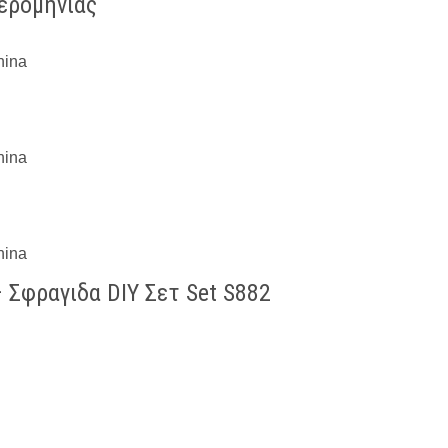
μερομηνίας
 Σφραγιδα DIY Σετ Set S882