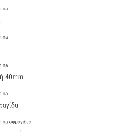
α
α
λή 40mm
ραγίδα