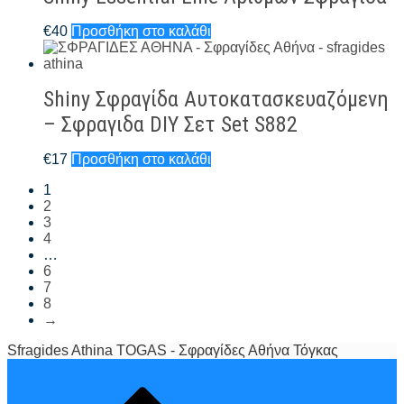
€
40
Προσθήκη στο καλάθι
Shiny Σφραγίδα Αυτοκατασκευαζόμενη
– Σφραγιδα DIY Σετ Set S882
€
17
Προσθήκη στο καλάθι
1
2
3
4
…
6
7
8
→
Sfragides Athina TOGAS - Σφραγίδες Αθήνα Τόγκας