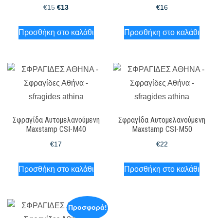
Original
Η
€
15
€
13
€
16
price
τρέχουσα
Προσθήκη στο καλάθι
Προσθήκη στο καλάθι
was:
τιμή
€15.
είναι:
€13.
Σφραγίδα Αυτομελανούμενη
Σφραγίδα Αυτομελανούμενη
Maxstamp CSI-M40
Maxstamp CSI-M50
€
17
€
22
Προσθήκη στο καλάθι
Προσθήκη στο καλάθι
Προσφορά!