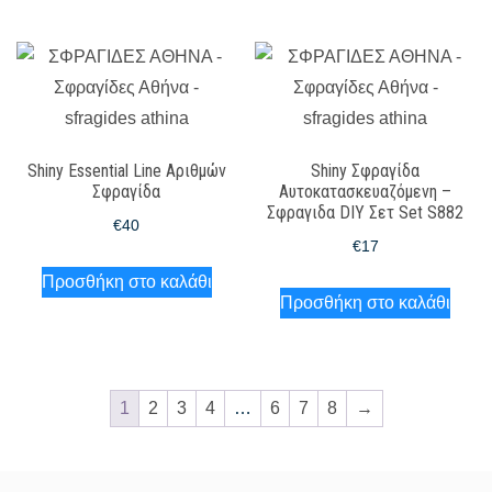
Shiny Essential Line Αριθμών
Shiny Σφραγίδα
Σφραγίδα
Αυτοκατασκευαζόμενη –
Σφραγιδα DIY Σετ Set S882
€
40
€
17
Προσθήκη στο καλάθι
Προσθήκη στο καλάθι
1
2
3
4
…
6
7
8
→