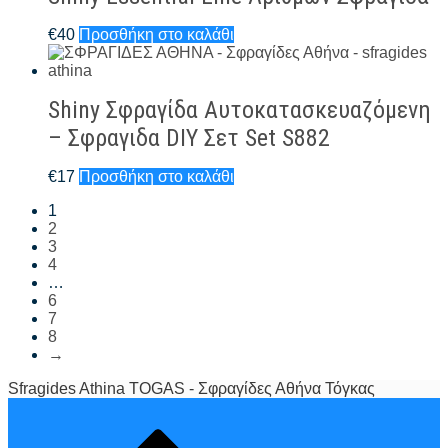
€
40
Προσθήκη στο καλάθι
Shiny Σφραγίδα Αυτοκατασκευαζόμενη
– Σφραγιδα DIY Σετ Set S882
€
17
Προσθήκη στο καλάθι
1
2
3
4
…
6
7
8
→
Sfragides Athina TOGAS - Σφραγίδες Αθήνα Τόγκας