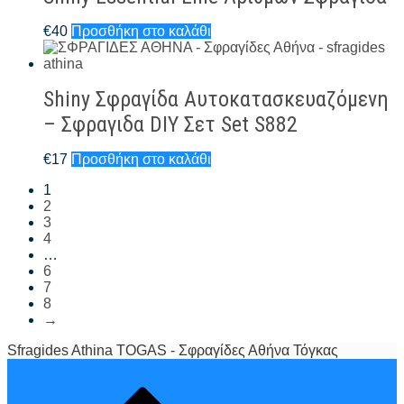
€
40
Προσθήκη στο καλάθι
Shiny Σφραγίδα Αυτοκατασκευαζόμενη
– Σφραγιδα DIY Σετ Set S882
€
17
Προσθήκη στο καλάθι
1
2
3
4
…
6
7
8
→
Sfragides Athina TOGAS - Σφραγίδες Αθήνα Τόγκας