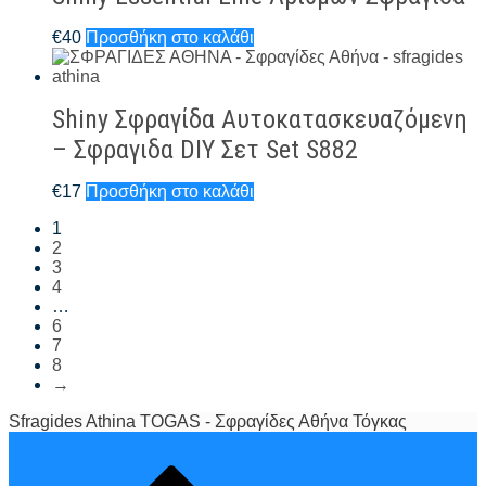
€
40
Προσθήκη στο καλάθι
Shiny Σφραγίδα Αυτοκατασκευαζόμενη
– Σφραγιδα DIY Σετ Set S882
€
17
Προσθήκη στο καλάθι
1
2
3
4
…
6
7
8
→
Sfragides Athina TOGAS - Σφραγίδες Αθήνα Τόγκας