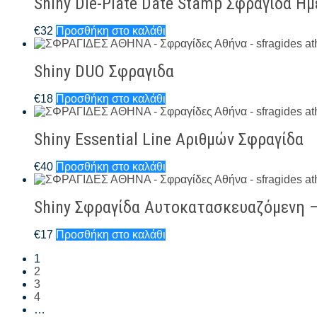
Shiny Die-Plate Date Stamp Σφραγίδα Η
€
32
Προσθήκη στο καλάθι
Shiny DUO Σφραγιδα
€
18
Προσθήκη στο καλάθι
Shiny Essential Line Αριθμών Σφραγίδα
€
40
Προσθήκη στο καλάθι
Shiny Σφραγίδα Αυτοκατασκευαζόμενη –
€
17
Προσθήκη στο καλάθι
1
2
3
4
…