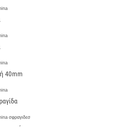
α
α
λή 40mm
ραγίδα