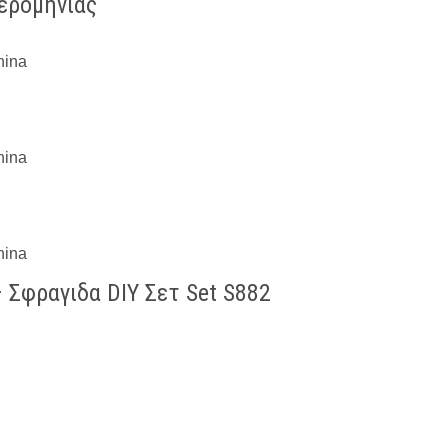
μερομηνίας
 Σφραγιδα DIY Σετ Set S882