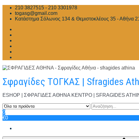
Skip
210 3827515 - 210 3301978
to
togasg@gmail.com
content
Κατάστημα Σόλωνος 134 & Θεμιστοκλέους 35 - Αθήνα 2
Σφραγίδες ΤΟΓΚΑΣ | Sfragides At
ESHOP | ΣΦΡΑΓΙΔΕΣ ΑΘΗΝΑ ΚΕΝΤΡΟ | SFRAGIDES ATHINA | Σ
0
€0