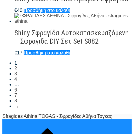
€
40
Προσθήκη στο καλάθι
Shiny Σφραγίδα Αυτοκατασκευαζόμενη
– Σφραγιδα DIY Σετ Set S882
€
17
Προσθήκη στο καλάθι
1
2
3
4
…
6
7
8
→
Sfragides Athina TOGAS - Σφραγίδες Αθήνα Τόγκας