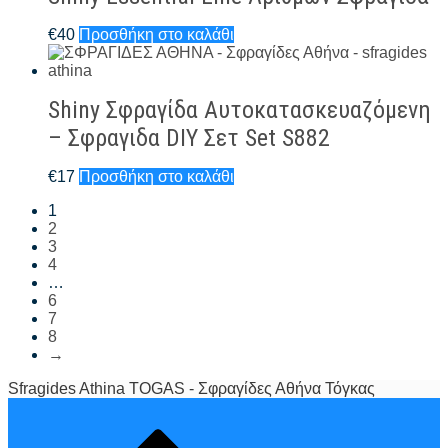
€
40
Προσθήκη στο καλάθι
Shiny Σφραγίδα Αυτοκατασκευαζόμενη
– Σφραγιδα DIY Σετ Set S882
€
17
Προσθήκη στο καλάθι
1
2
3
4
…
6
7
8
→
Sfragides Athina TOGAS - Σφραγίδες Αθήνα Τόγκας