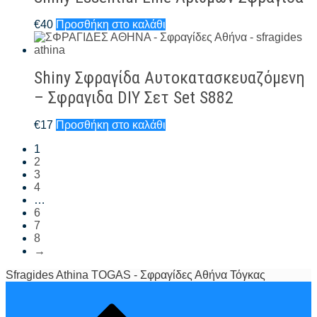
€
40
Προσθήκη στο καλάθι
Shiny Σφραγίδα Αυτοκατασκευαζόμενη
– Σφραγιδα DIY Σετ Set S882
€
17
Προσθήκη στο καλάθι
1
2
3
4
…
6
7
8
→
Sfragides Athina TOGAS - Σφραγίδες Αθήνα Τόγκας