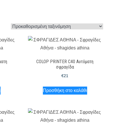
ματη
COLOP PRINTER C40 Αυτόματη
σφραγίδα
€
21
ι
Προσθήκη στο καλάθι