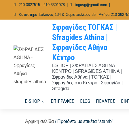
Skip
210 3827515 - 210 3301978
togasg@gmail.com
to
Κατάστημα Σόλωνος 134 & Θεμιστοκλέους 35 - Αθήνα 210 38275
content
Σφραγίδες ΤΟΓΚΑΣ |
Sfragides Athina |
Σφραγίδες Αθήνα
Κέντρο
ESHOP | ΣΦΡΑΓΙΔΕΣ ΑΘΗΝΑ
ΚΕΝΤΡΟ | SFRAGIDES ATHINA |
Σφραγίδες Αθήνα | ΤΟΓΚΑΣ |
Σφραγίδες στο Κέντρο | Σφραγίδα |
Sfragida
E-SHOP
ΕΠΙΓΡΑΦΈΣ
BLOG
ΠΕΛΆΤΕΣ
ΒΊΝ
Αρχική σελίδα
/ Προϊόντα με ετικέτα “stamb”