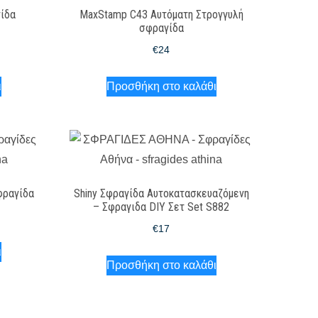
γίδα
MaxStamp C43 Αυτόματη Στρογγυλή
σφραγίδα
€
24
ι
Προσθήκη στο καλάθι
Σφραγίδα
Shiny Σφραγίδα Αυτοκατασκευαζόμενη
– Σφραγιδα DIY Σετ Set S882
€
17
ι
Προσθήκη στο καλάθι