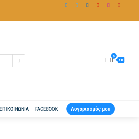
0
€0
Λογαριασμός μου
ΕΠΙΚΟΙΝΩΝΊΑ
FACEBOOK