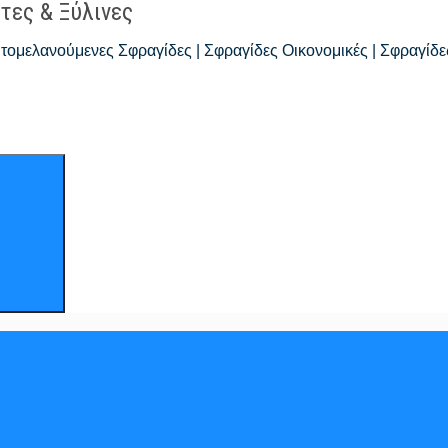
τες & Ξύλινες
 Αυτομελανούμενες Σφραγίδες | Σφραγίδες Οικονομικές | Σφραγί
Search