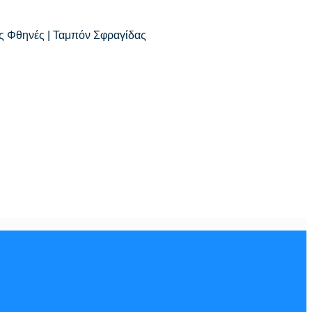
δες Φθηνές | Ταμπόν Σφραγίδας