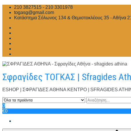
Skip
210 3827515 - 210 3301978
to
togasg@gmail.com
content
Κατάστημα Σόλωνος 134 & Θεμιστοκλέους 35 - Αθήνα 2
Σφραγίδες ΤΟΓΚΑΣ | Sfragides At
ESHOP | ΣΦΡΑΓΙΔΕΣ ΑΘΗΝΑ ΚΕΝΤΡΟ | SFRAGIDES ATHINA | Σ
0
€0