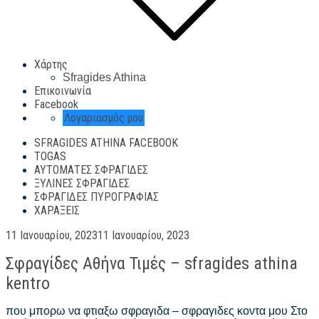
Χάρτης
Sfragides Athina
Επικοινωνία
Facebook
Λογαριασμός μου
SFRAGIDES ATHINA FACEBOOK
TOGAS
ΑΥΤΌΜΑΤΕΣ ΣΦΡΑΓΊΔΕΣ
ΞΎΛΙΝΕΣ ΣΦΡΑΓΊΔΕΣ
ΣΦΡΑΓΊΔΕΣ ΠΥΡΟΓΡΑΦΊΑΣ
ΧΑΡΆΞΕΙΣ
Posted
11 Ιανουαρίου, 2023
11 Ιανουαρίου, 2023
on
Σφραγίδες Αθήνα Τιμές – sfragides athina
kentro
που μπορω να φτιαξω σφραγιδα – σφραγιδες κοντα μου Στο