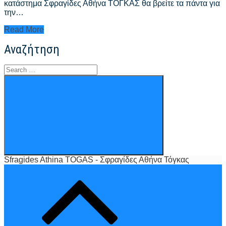
κατάστημα Σφραγίδες Αθήνα ΤΟΓΚΑΣ θα βρείτε τα πάντα για
την…
Σφραγίδες
Read More
Αθήνα
Αναζήτηση
Τιμές
–
sfragides
Search
athina
for:
Search
kentro
Sfragides Athina TOGAS - Σφραγίδες Αθήνα Τόγκας