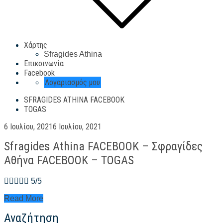
Χάρτης
Sfragides Athina
Επικοινωνία
Facebook
Λογαριασμός μου
SFRAGIDES ATHINA FACEBOOK
TOGAS
Posted
6 Ιουλίου, 2021
6 Ιουλίου, 2021
on
Sfragides Athina FACEBOOK – Σφραγίδες
Αθήνα FACEBOOK – TOGAS
 5/5
Sfragides
Read More
Athina
Αναζήτηση
FACEBOOK