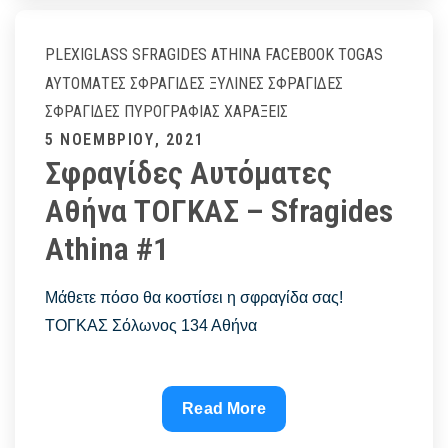
λεπτά
–
PLEXIGLASS
SFRAGIDES ATHINA FACEBOOK
TOGAS
Sfragides
ΑΥΤΌΜΑΤΕΣ ΣΦΡΑΓΊΔΕΣ
ΞΎΛΙΝΕΣ ΣΦΡΑΓΊΔΕΣ
Athina
ΣΦΡΑΓΊΔΕΣ ΠΥΡΟΓΡΑΦΊΑΣ
ΧΑΡΆΞΕΙΣ
#1
Posted
5 ΝΟΕΜΒΡΊΟΥ, 2021
Σφραγίδες Αυτόματες
on
Αθήνα ΤΟΓΚΑΣ – Sfragides
Athina #1
Μάθετε πόσο θα κοστίσει η σφραγίδα σας!
ΤΟΓΚΑΣ Σόλωνος 134 Αθήνα
Σφραγίδες
Read More
Αυτόματες