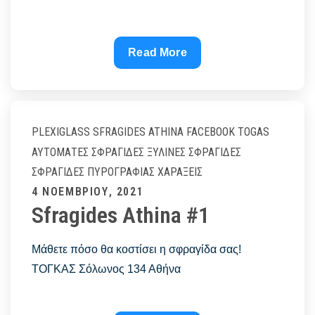
ΣΦΡΑΓΙΔΕΣ
Read More
ONLINE
|
ΑΥΤΟΜΕΛΑΝΟΥΜΕΝΕΣ
ΣΦΡΑΓΙΔΕΣ
PLEXIGLASS
SFRAGIDES ATHINA FACEBOOK
TOGAS
–
ΑΥΤΌΜΑΤΕΣ ΣΦΡΑΓΊΔΕΣ
ΞΎΛΙΝΕΣ ΣΦΡΑΓΊΔΕΣ
Sfragides
ΣΦΡΑΓΊΔΕΣ ΠΥΡΟΓΡΑΦΊΑΣ
ΧΑΡΆΞΕΙΣ
Athina
Posted
4 ΝΟΕΜΒΡΊΟΥ, 2021
#1
Sfragides Athina #1
on
Μάθετε πόσο θα κοστίσει η σφραγίδα σας!
ΤΟΓΚΑΣ Σόλωνος 134 Αθήνα