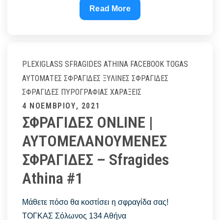
ΞΥΛΙΝΕΣ
Read More
ΣΦΡΑΓΙΔΕΣ
|
ΞΥΛΙΝΕΣ
ΑΥΤΟΜΑΤΕΣ
PLEXIGLASS
SFRAGIDES ATHINA FACEBOOK
TOGAS
ΤΟΓΚΑΣ
ΑΥΤΌΜΑΤΕΣ ΣΦΡΑΓΊΔΕΣ
ΞΎΛΙΝΕΣ ΣΦΡΑΓΊΔΕΣ
–
ΣΦΡΑΓΊΔΕΣ ΠΥΡΟΓΡΑΦΊΑΣ
ΧΑΡΆΞΕΙΣ
Sfragides
Posted
4 ΝΟΕΜΒΡΊΟΥ, 2021
Athina
ΣΦΡΑΓΙΔΕΣ ONLINE |
on
#1
ΑΥΤΟΜΕΛΑΝΟΥΜΕΝΕΣ
ΣΦΡΑΓΙΔΕΣ – Sfragides
Athina #1
Μάθετε πόσο θα κοστίσει η σφραγίδα σας!
ΤΟΓΚΑΣ Σόλωνος 134 Αθήνα