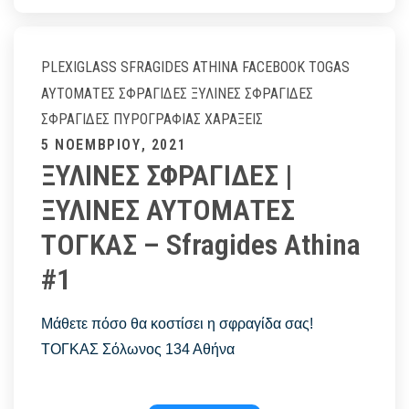
Αθήνα
ΤΟΓΚΑΣ
–
PLEXIGLASS
SFRAGIDES ATHINA FACEBOOK
TOGAS
Sfragides
ΑΥΤΌΜΑΤΕΣ ΣΦΡΑΓΊΔΕΣ
ΞΎΛΙΝΕΣ ΣΦΡΑΓΊΔΕΣ
Athina
ΣΦΡΑΓΊΔΕΣ ΠΥΡΟΓΡΑΦΊΑΣ
ΧΑΡΆΞΕΙΣ
#1
Posted
5 ΝΟΕΜΒΡΊΟΥ, 2021
ΞΥΛΙΝΕΣ ΣΦΡΑΓΙΔΕΣ |
on
ΞΥΛΙΝΕΣ ΑΥΤΟΜΑΤΕΣ
ΤΟΓΚΑΣ – Sfragides Athina
#1
Μάθετε πόσο θα κοστίσει η σφραγίδα σας!
ΤΟΓΚΑΣ Σόλωνος 134 Αθήνα