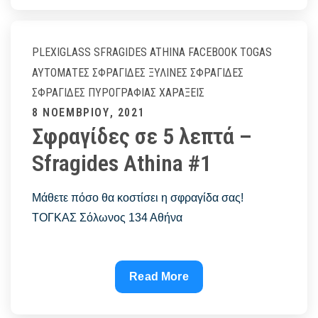
μου
–
Sfragides
PLEXIGLASS
SFRAGIDES ATHINA FACEBOOK
TOGAS
Athina
ΑΥΤΌΜΑΤΕΣ ΣΦΡΑΓΊΔΕΣ
ΞΎΛΙΝΕΣ ΣΦΡΑΓΊΔΕΣ
#1
ΣΦΡΑΓΊΔΕΣ ΠΥΡΟΓΡΑΦΊΑΣ
ΧΑΡΆΞΕΙΣ
Posted
8 ΝΟΕΜΒΡΊΟΥ, 2021
Σφραγίδες σε 5 λεπτά –
on
Sfragides Athina #1
Μάθετε πόσο θα κοστίσει η σφραγίδα σας!
ΤΟΓΚΑΣ Σόλωνος 134 Αθήνα
Σφραγίδες
Read More
σε
5