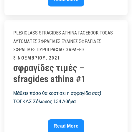
ΑΘΗΝΑ
–
SFRAGIDES
ATHINA
PLEXIGLASS
SFRAGIDES ATHINA FACEBOOK
TOGAS
ΑΥΤΌΜΑΤΕΣ ΣΦΡΑΓΊΔΕΣ
ΞΎΛΙΝΕΣ ΣΦΡΑΓΊΔΕΣ
ΣΦΡΑΓΊΔΕΣ ΠΥΡΟΓΡΑΦΊΑΣ
ΧΑΡΆΞΕΙΣ
Posted
8 ΝΟΕΜΒΡΊΟΥ, 2021
σφραγίδες τιμές –
on
sfragides athina #1
Μάθετε πόσο θα κοστίσει η σφραγίδα σας!
ΤΟΓΚΑΣ Σόλωνος 134 Αθήνα
σφραγίδες
Read More