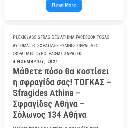
Sfragides
Read More
Athina
#1
PLEXIGLASS
SFRAGIDES ATHINA FACEBOOK
TOGAS
ΑΥΤΌΜΑΤΕΣ ΣΦΡΑΓΊΔΕΣ
ΞΎΛΙΝΕΣ ΣΦΡΑΓΊΔΕΣ
ΣΦΡΑΓΊΔΕΣ ΠΥΡΟΓΡΑΦΊΑΣ
ΧΑΡΆΞΕΙΣ
Posted
4 ΝΟΕΜΒΡΊΟΥ, 2021
Μάθετε πόσο θα κοστίσει
on
η σφραγίδα σας! ΤΟΓΚΑΣ –
Sfragides Athina –
Σφραγίδες Αθήνα –
Σόλωνος 134 Αθήνα