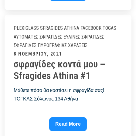
τιμές
–
sfragides
athina
PLEXIGLASS
SFRAGIDES ATHINA FACEBOOK
TOGAS
#1
ΑΥΤΌΜΑΤΕΣ ΣΦΡΑΓΊΔΕΣ
ΞΎΛΙΝΕΣ ΣΦΡΑΓΊΔΕΣ
ΣΦΡΑΓΊΔΕΣ ΠΥΡΟΓΡΑΦΊΑΣ
ΧΑΡΆΞΕΙΣ
Posted
8 ΝΟΕΜΒΡΊΟΥ, 2021
σφραγίδες κοντά μου –
on
Sfragides Athina #1
Μάθετε πόσο θα κοστίσει η σφραγίδα σας!
ΤΟΓΚΑΣ Σόλωνος 134 Αθήνα
σφραγίδες
Read More
κοντά