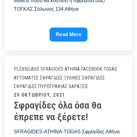
Μάθετε πόσο θα κοστίσει η σφραγίδα σας!
ΤΟΓΚΑΣ Σόλωνος 134 Αθήνα
Μάθετε
Read More
πόσο
θα
κοστίσει
η
PLEXIGLASS
SFRAGIDES ATHINA FACEBOOK
TOGAS
σφραγίδα
ΑΥΤΌΜΑΤΕΣ ΣΦΡΑΓΊΔΕΣ
ΞΎΛΙΝΕΣ ΣΦΡΑΓΊΔΕΣ
σας!
ΣΦΡΑΓΊΔΕΣ ΠΥΡΟΓΡΑΦΊΑΣ
ΧΑΡΆΞΕΙΣ
ΤΟΓΚΑΣ
Posted
29 ΟΚΤΩΒΡΊΟΥ, 2021
–
Σφραγίδες όλα όσα θα
on
Sfragides
έπρεπε να ξέρετε!
Athina
–
Σφραγίδες
SFRAGIDES-ATHINA-TOGAS Σφραγίδες Αθήνα