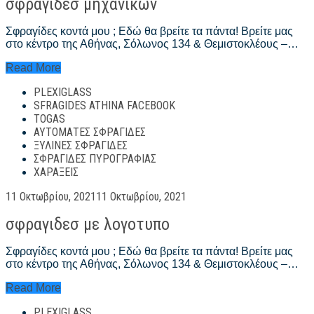
σφραγιδεσ μηχανικων
Σφραγίδες κοντά μου ; Εδώ θα βρείτε τα πάντα! Βρείτε μας
στο κέντρο της Αθήνας, Σόλωνος 134 & Θεμιστοκλέους –…
σφραγιδεσ
Read More
μηχανικων
PLEXIGLASS
SFRAGIDES ATHINA FACEBOOK
TOGAS
ΑΥΤΌΜΑΤΕΣ ΣΦΡΑΓΊΔΕΣ
ΞΎΛΙΝΕΣ ΣΦΡΑΓΊΔΕΣ
ΣΦΡΑΓΊΔΕΣ ΠΥΡΟΓΡΑΦΊΑΣ
ΧΑΡΆΞΕΙΣ
Posted
11 Οκτωβρίου, 2021
11 Οκτωβρίου, 2021
on
σφραγιδεσ με λογοτυπο
Σφραγίδες κοντά μου ; Εδώ θα βρείτε τα πάντα! Βρείτε μας
στο κέντρο της Αθήνας, Σόλωνος 134 & Θεμιστοκλέους –…
σφραγιδεσ
Read More
με
PLEXIGLASS
λογοτυπο