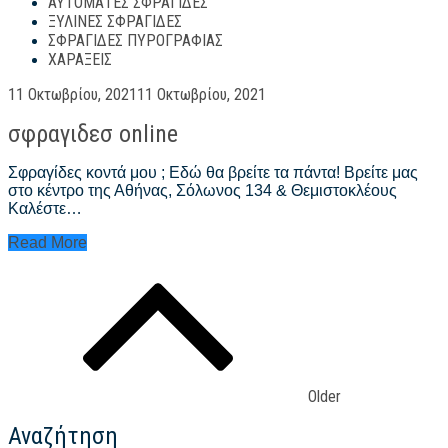
ΑΥΤΌΜΑΤΕΣ ΣΦΡΑΓΊΔΕΣ
ΞΎΛΙΝΕΣ ΣΦΡΑΓΊΔΕΣ
ΣΦΡΑΓΊΔΕΣ ΠΥΡΟΓΡΑΦΊΑΣ
ΧΑΡΆΞΕΙΣ
Posted
11 Οκτωβρίου, 2021
11 Οκτωβρίου, 2021
on
σφραγιδεσ online
Σφραγίδες κοντά μου ; Εδώ θα βρείτε τα πάντα! Βρείτε μας
στο κέντρο της Αθήνας, Σόλωνος 134 & Θεμιστοκλέους
Καλέστε…
σφραγιδεσ
Read More
online
Πλοήγηση
άρθρων
Older
Αναζήτηση