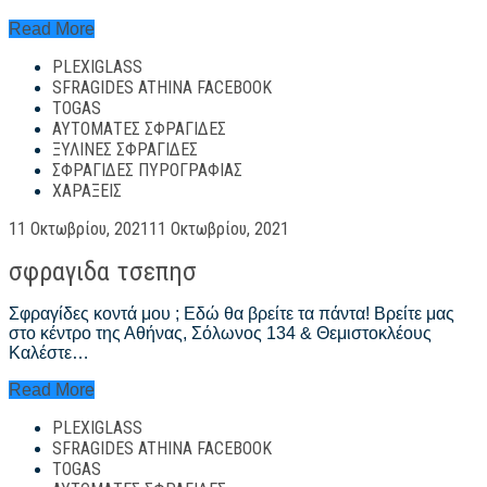
ξυλινεσ
Read More
σφραγιδεσ
PLEXIGLASS
SFRAGIDES ATHINA FACEBOOK
TOGAS
ΑΥΤΌΜΑΤΕΣ ΣΦΡΑΓΊΔΕΣ
ΞΎΛΙΝΕΣ ΣΦΡΑΓΊΔΕΣ
ΣΦΡΑΓΊΔΕΣ ΠΥΡΟΓΡΑΦΊΑΣ
ΧΑΡΆΞΕΙΣ
Posted
11 Οκτωβρίου, 2021
11 Οκτωβρίου, 2021
on
σφραγιδα τσεπησ
Σφραγίδες κοντά μου ; Εδώ θα βρείτε τα πάντα! Βρείτε μας
στο κέντρο της Αθήνας, Σόλωνος 134 & Θεμιστοκλέους
Καλέστε…
σφραγιδα
Read More
τσεπησ
PLEXIGLASS
SFRAGIDES ATHINA FACEBOOK
TOGAS