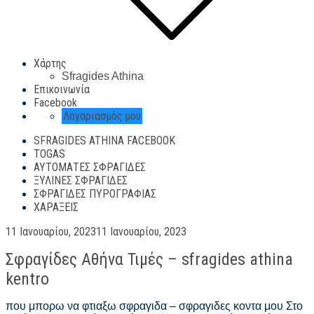
Χάρτης
Sfragides Athina
Επικοινωνία
Facebook
Λογαριασμός μου
SFRAGIDES ATHINA FACEBOOK
TOGAS
ΑΥΤΌΜΑΤΕΣ ΣΦΡΑΓΊΔΕΣ
ΞΎΛΙΝΕΣ ΣΦΡΑΓΊΔΕΣ
ΣΦΡΑΓΊΔΕΣ ΠΥΡΟΓΡΑΦΊΑΣ
ΧΑΡΆΞΕΙΣ
Posted
11 Ιανουαρίου, 2023
11 Ιανουαρίου, 2023
on
Σφραγίδες Αθήνα Τιμές – sfragides athina
kentro
που μπορω να φτιαξω σφραγιδα – σφραγιδες κοντα μου Στο