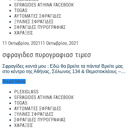
SFRAGIDES ATHINA FACEBOOK
TOGAS
ΑΥΤΌΜΑΤΕΣ ΣΦΡΑΓΊΔΕΣ
ΞΎΛΙΝΕΣ ΣΦΡΑΓΊΔΕΣ
ΣΦΡΑΓΊΔΕΣ ΠΥΡΟΓΡΑΦΊΑΣ
ΧΑΡΆΞΕΙΣ
Posted
11 Οκτωβρίου, 2021
11 Οκτωβρίου, 2021
on
σφραγιδεσ πυρογραφιασ τιμεσ
Σφραγίδες κοντά μου ; Εδώ θα βρείτε τα πάντα! Βρείτε μας
στο κέντρο της Αθήνας, Σόλωνος 134 & Θεμιστοκλέους –…
σφραγιδεσ
Read More
πυρογραφιασ
PLEXIGLASS
τιμεσ
SFRAGIDES ATHINA FACEBOOK
TOGAS
ΑΥΤΌΜΑΤΕΣ ΣΦΡΑΓΊΔΕΣ
ΞΎΛΙΝΕΣ ΣΦΡΑΓΊΔΕΣ
ΣΦΡΑΓΊΔΕΣ ΠΥΡΟΓΡΑΦΊΑΣ
ΧΑΡΆΞΕΙΣ