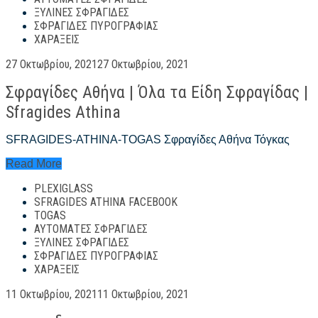
ξέρετε!
ΞΎΛΙΝΕΣ ΣΦΡΑΓΊΔΕΣ
ΣΦΡΑΓΊΔΕΣ ΠΥΡΟΓΡΑΦΊΑΣ
ΧΑΡΆΞΕΙΣ
Posted
27 Οκτωβρίου, 2021
27 Οκτωβρίου, 2021
on
Σφραγίδες Αθήνα | Όλα τα Είδη Σφραγίδας |
Sfragides Athina
SFRAGIDES-ATHINA-TOGAS Σφραγίδες Αθήνα Τόγκας
Σφραγίδες
Read More
Αθήνα
PLEXIGLASS
|
Όλα
SFRAGIDES ATHINA FACEBOOK
τα
TOGAS
Είδη
ΑΥΤΌΜΑΤΕΣ ΣΦΡΑΓΊΔΕΣ
Σφραγίδας
ΞΎΛΙΝΕΣ ΣΦΡΑΓΊΔΕΣ
|
ΣΦΡΑΓΊΔΕΣ ΠΥΡΟΓΡΑΦΊΑΣ
Sfragides
ΧΑΡΆΞΕΙΣ
Athina
Posted
11 Οκτωβρίου, 2021
11 Οκτωβρίου, 2021
on