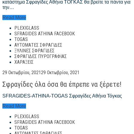
κατάστημα Σφραγίδες Αθήνα ΤΟΓΚΑΣ θα βρείτε τα πάντα για
την…
Σφραγίδες
Read More
Αθήνα
PLEXIGLASS
Τιμές
–
SFRAGIDES ATHINA FACEBOOK
sfragides
TOGAS
athina
ΑΥΤΌΜΑΤΕΣ ΣΦΡΑΓΊΔΕΣ
kentro
ΞΎΛΙΝΕΣ ΣΦΡΑΓΊΔΕΣ
ΣΦΡΑΓΊΔΕΣ ΠΥΡΟΓΡΑΦΊΑΣ
ΧΑΡΆΞΕΙΣ
Posted
29 Οκτωβρίου, 2021
29 Οκτωβρίου, 2021
on
Σφραγίδες όλα όσα θα έπρεπε να ξέρετε!
SFRAGIDES-ATHINA-TOGAS Σφραγίδες Αθήνα Τόγκας
Σφραγίδες
Read More
όλα
PLEXIGLASS
όσα
θα
SFRAGIDES ATHINA FACEBOOK
έπρεπε
TOGAS
να
ΑΥΤΌΜΑΤΕΣ ΣΦΡΑΓΊΔΕΣ