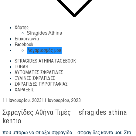
Χάρτης
Sfragides Athina
Επικοινωνία
Facebook
Λογαριασμός μου
SFRAGIDES ATHINA FACEBOOK
TOGAS
ΑΥΤΌΜΑΤΕΣ ΣΦΡΑΓΊΔΕΣ
ΞΎΛΙΝΕΣ ΣΦΡΑΓΊΔΕΣ
ΣΦΡΑΓΊΔΕΣ ΠΥΡΟΓΡΑΦΊΑΣ
ΧΑΡΆΞΕΙΣ
Posted
11 Ιανουαρίου, 2023
11 Ιανουαρίου, 2023
on
Σφραγίδες Αθήνα Τιμές – sfragides athina
kentro
που μπορω να φτιαξω σφραγιδα – σφραγιδες κοντα μου Στο