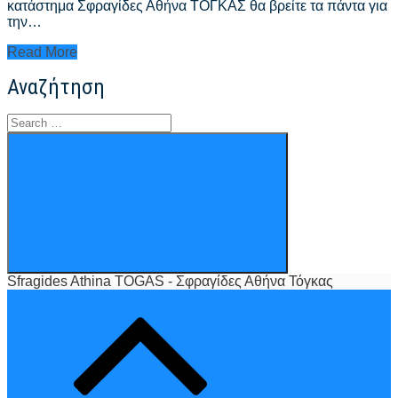
κατάστημα Σφραγίδες Αθήνα ΤΟΓΚΑΣ θα βρείτε τα πάντα για
την…
Σφραγίδες
Read More
Αθήνα
Αναζήτηση
Τιμές
–
sfragides
Search
athina
for:
Search
kentro
Sfragides Athina TOGAS - Σφραγίδες Αθήνα Τόγκας