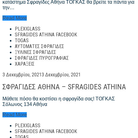
κατάστημα Σφραγίδες Αθήνα ΤΟΓΚΑΣ θα βρείτε τα πάντα για
την…
Σφραγίδες
Read More
Αθήνα
PLEXIGLASS
Τιμές
–
SFRAGIDES ATHINA FACEBOOK
sfragides
TOGAS
athina
ΑΥΤΌΜΑΤΕΣ ΣΦΡΑΓΊΔΕΣ
kentro
ΞΎΛΙΝΕΣ ΣΦΡΑΓΊΔΕΣ
ΣΦΡΑΓΊΔΕΣ ΠΥΡΟΓΡΑΦΊΑΣ
ΧΑΡΆΞΕΙΣ
Posted
3 Δεκεμβρίου, 2021
3 Δεκεμβρίου, 2021
on
ΣΦΡΑΓΙΔΕΣ ΑΘΗΝΑ – SFRAGIDES ATHINA
Μάθετε πόσο θα κοστίσει η σφραγίδα σας! ΤΟΓΚΑΣ
Σόλωνος 134 Αθήνα
ΣΦΡΑΓΙΔΕΣ
Read More
ΑΘΗΝΑ
PLEXIGLASS
–
SFRAGIDES
SFRAGIDES ATHINA FACEBOOK
ATHINA
TOGAS