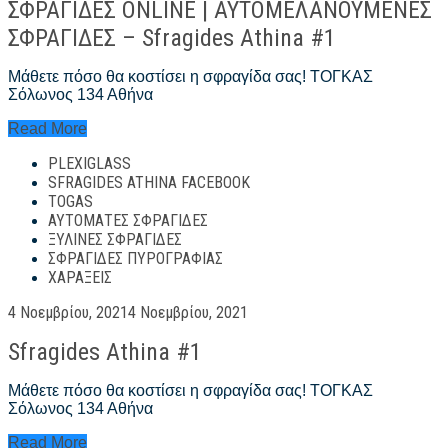
ΣΦΡΑΓΙΔΕΣ ONLINE | ΑΥΤΟΜΕΛΑΝΟΥΜΕΝΕΣ
ΣΦΡΑΓΙΔΕΣ – Sfragides Athina #1
Μάθετε πόσο θα κοστίσει η σφραγίδα σας! ΤΟΓΚΑΣ
Σόλωνος 134 Αθήνα
ΣΦΡΑΓΙΔΕΣ
Read More
ONLINE
PLEXIGLASS
|
ΑΥΤΟΜΕΛΑΝΟΥΜΕΝΕΣ
SFRAGIDES ATHINA FACEBOOK
ΣΦΡΑΓΙΔΕΣ
TOGAS
–
ΑΥΤΌΜΑΤΕΣ ΣΦΡΑΓΊΔΕΣ
Sfragides
ΞΎΛΙΝΕΣ ΣΦΡΑΓΊΔΕΣ
Athina
ΣΦΡΑΓΊΔΕΣ ΠΥΡΟΓΡΑΦΊΑΣ
#1
ΧΑΡΆΞΕΙΣ
Posted
4 Νοεμβρίου, 2021
4 Νοεμβρίου, 2021
on
Sfragides Athina #1
Μάθετε πόσο θα κοστίσει η σφραγίδα σας! ΤΟΓΚΑΣ
Σόλωνος 134 Αθήνα
Sfragides
Read More