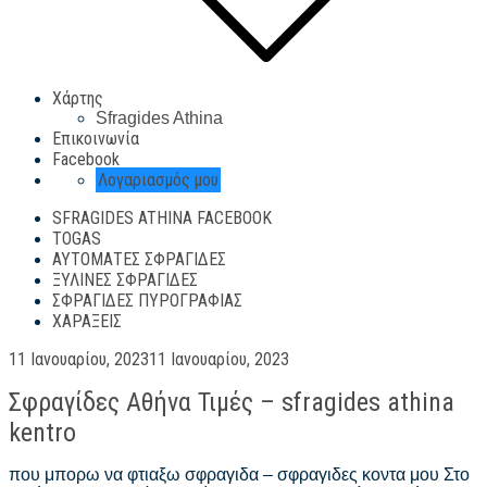
Χάρτης
Sfragides Athina
Επικοινωνία
Facebook
Λογαριασμός μου
SFRAGIDES ATHINA FACEBOOK
TOGAS
ΑΥΤΌΜΑΤΕΣ ΣΦΡΑΓΊΔΕΣ
ΞΎΛΙΝΕΣ ΣΦΡΑΓΊΔΕΣ
ΣΦΡΑΓΊΔΕΣ ΠΥΡΟΓΡΑΦΊΑΣ
ΧΑΡΆΞΕΙΣ
Posted
11 Ιανουαρίου, 2023
11 Ιανουαρίου, 2023
on
Σφραγίδες Αθήνα Τιμές – sfragides athina
kentro
που μπορω να φτιαξω σφραγιδα – σφραγιδες κοντα μου Στο