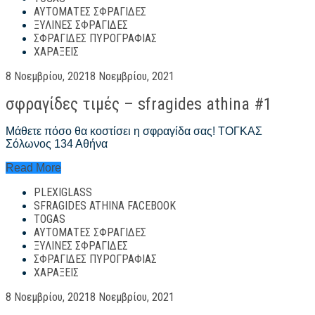
ΑΥΤΌΜΑΤΕΣ ΣΦΡΑΓΊΔΕΣ
ΞΎΛΙΝΕΣ ΣΦΡΑΓΊΔΕΣ
ΣΦΡΑΓΊΔΕΣ ΠΥΡΟΓΡΑΦΊΑΣ
ΧΑΡΆΞΕΙΣ
Posted
8 Νοεμβρίου, 2021
8 Νοεμβρίου, 2021
on
σφραγίδες τιμές – sfragides athina #1
Μάθετε πόσο θα κοστίσει η σφραγίδα σας! ΤΟΓΚΑΣ
Σόλωνος 134 Αθήνα
σφραγίδες
Read More
τιμές
PLEXIGLASS
–
sfragides
SFRAGIDES ATHINA FACEBOOK
athina
TOGAS
#1
ΑΥΤΌΜΑΤΕΣ ΣΦΡΑΓΊΔΕΣ
ΞΎΛΙΝΕΣ ΣΦΡΑΓΊΔΕΣ
ΣΦΡΑΓΊΔΕΣ ΠΥΡΟΓΡΑΦΊΑΣ
ΧΑΡΆΞΕΙΣ
Posted
8 Νοεμβρίου, 2021
8 Νοεμβρίου, 2021
on