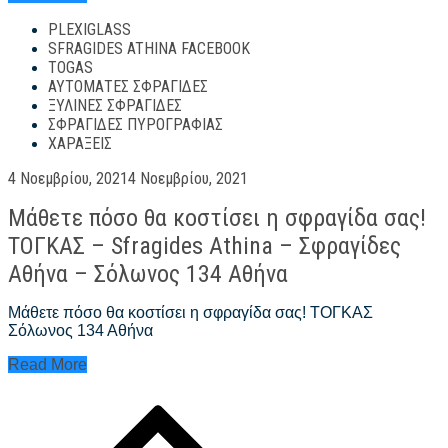
Athina
PLEXIGLASS
#1
SFRAGIDES ATHINA FACEBOOK
TOGAS
ΑΥΤΌΜΑΤΕΣ ΣΦΡΑΓΊΔΕΣ
ΞΎΛΙΝΕΣ ΣΦΡΑΓΊΔΕΣ
ΣΦΡΑΓΊΔΕΣ ΠΥΡΟΓΡΑΦΊΑΣ
ΧΑΡΆΞΕΙΣ
Posted
4 Νοεμβρίου, 2021
4 Νοεμβρίου, 2021
on
Μάθετε πόσο θα κοστίσει η σφραγίδα σας!
ΤΟΓΚΑΣ – Sfragides Athina – Σφραγίδες
Αθήνα – Σόλωνος 134 Αθήνα
Μάθετε πόσο θα κοστίσει η σφραγίδα σας! ΤΟΓΚΑΣ
Σόλωνος 134 Αθήνα
Μάθετε
Read More
πόσο
Πλοήγηση
θα
άρθρων
κοστίσει
η