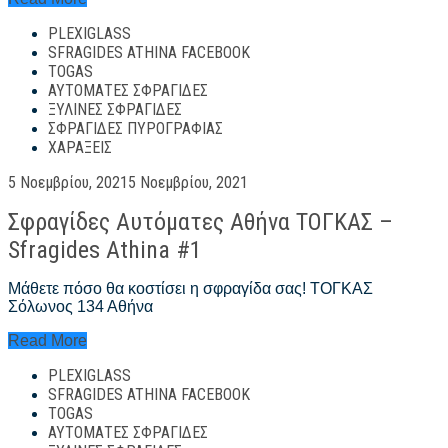
σε
PLEXIGLASS
5
λεπτά
SFRAGIDES ATHINA FACEBOOK
–
TOGAS
Sfragides
ΑΥΤΌΜΑΤΕΣ ΣΦΡΑΓΊΔΕΣ
Athina
ΞΎΛΙΝΕΣ ΣΦΡΑΓΊΔΕΣ
#1
ΣΦΡΑΓΊΔΕΣ ΠΥΡΟΓΡΑΦΊΑΣ
ΧΑΡΆΞΕΙΣ
Posted
5 Νοεμβρίου, 2021
5 Νοεμβρίου, 2021
on
Σφραγίδες Αυτόματες Αθήνα ΤΟΓΚΑΣ –
Sfragides Athina #1
Μάθετε πόσο θα κοστίσει η σφραγίδα σας! ΤΟΓΚΑΣ
Σόλωνος 134 Αθήνα
Σφραγίδες
Read More
Αυτόματες
PLEXIGLASS
Αθήνα
ΤΟΓΚΑΣ
SFRAGIDES ATHINA FACEBOOK
–
TOGAS
Sfragides
ΑΥΤΌΜΑΤΕΣ ΣΦΡΑΓΊΔΕΣ
Athina