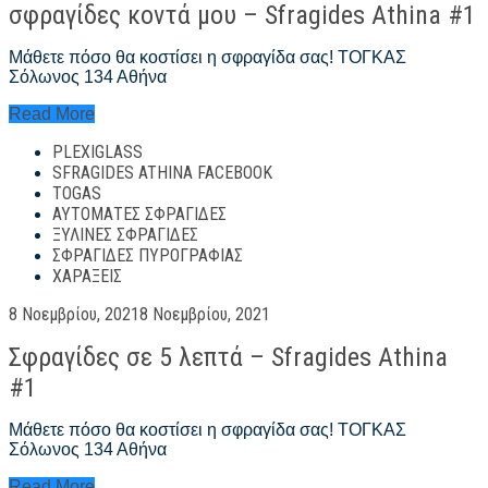
σφραγίδες κοντά μου – Sfragides Athina #1
Μάθετε πόσο θα κοστίσει η σφραγίδα σας! ΤΟΓΚΑΣ
Σόλωνος 134 Αθήνα
σφραγίδες
Read More
κοντά
PLEXIGLASS
μου
–
SFRAGIDES ATHINA FACEBOOK
Sfragides
TOGAS
Athina
ΑΥΤΌΜΑΤΕΣ ΣΦΡΑΓΊΔΕΣ
#1
ΞΎΛΙΝΕΣ ΣΦΡΑΓΊΔΕΣ
ΣΦΡΑΓΊΔΕΣ ΠΥΡΟΓΡΑΦΊΑΣ
ΧΑΡΆΞΕΙΣ
Posted
8 Νοεμβρίου, 2021
8 Νοεμβρίου, 2021
on
Σφραγίδες σε 5 λεπτά – Sfragides Athina
#1
Μάθετε πόσο θα κοστίσει η σφραγίδα σας! ΤΟΓΚΑΣ
Σόλωνος 134 Αθήνα
Σφραγίδες
Read More