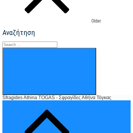
σφραγίδα
σας!
ΤΟΓΚΑΣ
–
Older
Sfragides
Athina
Αναζήτηση
–
Σφραγίδες
Search
Αθήνα
for:
–
Search
Σόλωνος
134
Αθήνα
Sfragides Athina TOGAS - Σφραγίδες Αθήνα Τόγκας