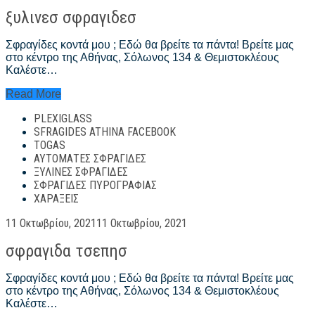
on
ξυλινεσ σφραγιδεσ
Σφραγίδες κοντά μου ; Εδώ θα βρείτε τα πάντα! Βρείτε μας
στο κέντρο της Αθήνας, Σόλωνος 134 & Θεμιστοκλέους
Καλέστε…
ξυλινεσ
Read More
σφραγιδεσ
PLEXIGLASS
SFRAGIDES ATHINA FACEBOOK
TOGAS
ΑΥΤΌΜΑΤΕΣ ΣΦΡΑΓΊΔΕΣ
ΞΎΛΙΝΕΣ ΣΦΡΑΓΊΔΕΣ
ΣΦΡΑΓΊΔΕΣ ΠΥΡΟΓΡΑΦΊΑΣ
ΧΑΡΆΞΕΙΣ
Posted
11 Οκτωβρίου, 2021
11 Οκτωβρίου, 2021
on
σφραγιδα τσεπησ
Σφραγίδες κοντά μου ; Εδώ θα βρείτε τα πάντα! Βρείτε μας
στο κέντρο της Αθήνας, Σόλωνος 134 & Θεμιστοκλέους
Καλέστε…