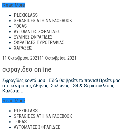
σφραγιδα
Read More
τσεπησ
PLEXIGLASS
SFRAGIDES ATHINA FACEBOOK
TOGAS
ΑΥΤΌΜΑΤΕΣ ΣΦΡΑΓΊΔΕΣ
ΞΎΛΙΝΕΣ ΣΦΡΑΓΊΔΕΣ
ΣΦΡΑΓΊΔΕΣ ΠΥΡΟΓΡΑΦΊΑΣ
ΧΑΡΆΞΕΙΣ
Posted
11 Οκτωβρίου, 2021
11 Οκτωβρίου, 2021
on
σφραγιδεσ online
Σφραγίδες κοντά μου ; Εδώ θα βρείτε τα πάντα! Βρείτε μας
στο κέντρο της Αθήνας, Σόλωνος 134 & Θεμιστοκλέους
Καλέστε…
σφραγιδεσ
Read More
online
PLEXIGLASS
SFRAGIDES ATHINA FACEBOOK
TOGAS
ΑΥΤΌΜΑΤΕΣ ΣΦΡΑΓΊΔΕΣ