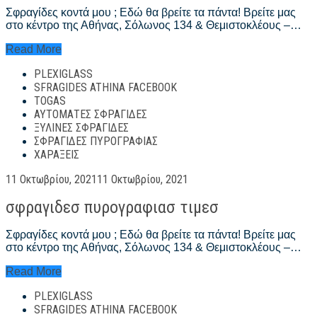
Σφραγίδες κοντά μου ; Εδώ θα βρείτε τα πάντα! Βρείτε μας
στο κέντρο της Αθήνας, Σόλωνος 134 & Θεμιστοκλέους –…
σφραγιδεσ
Read More
με
PLEXIGLASS
λογοτυπο
SFRAGIDES ATHINA FACEBOOK
TOGAS
ΑΥΤΌΜΑΤΕΣ ΣΦΡΑΓΊΔΕΣ
ΞΎΛΙΝΕΣ ΣΦΡΑΓΊΔΕΣ
ΣΦΡΑΓΊΔΕΣ ΠΥΡΟΓΡΑΦΊΑΣ
ΧΑΡΆΞΕΙΣ
Posted
11 Οκτωβρίου, 2021
11 Οκτωβρίου, 2021
on
σφραγιδεσ πυρογραφιασ τιμεσ
Σφραγίδες κοντά μου ; Εδώ θα βρείτε τα πάντα! Βρείτε μας
στο κέντρο της Αθήνας, Σόλωνος 134 & Θεμιστοκλέους –…
σφραγιδεσ
Read More
πυρογραφιασ
PLEXIGLASS
τιμεσ
SFRAGIDES ATHINA FACEBOOK