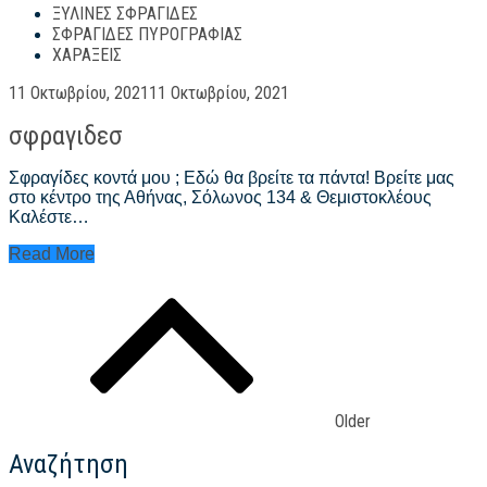
ΞΎΛΙΝΕΣ ΣΦΡΑΓΊΔΕΣ
ΣΦΡΑΓΊΔΕΣ ΠΥΡΟΓΡΑΦΊΑΣ
ΧΑΡΆΞΕΙΣ
Posted
11 Οκτωβρίου, 2021
11 Οκτωβρίου, 2021
on
σφραγιδεσ
Σφραγίδες κοντά μου ; Εδώ θα βρείτε τα πάντα! Βρείτε μας
στο κέντρο της Αθήνας, Σόλωνος 134 & Θεμιστοκλέους
Καλέστε…
σφραγιδεσ
Read More
Πλοήγηση
άρθρων
Older
Αναζήτηση