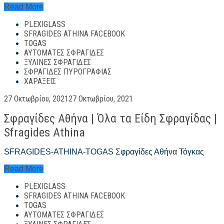
Σφραγίδες
Read More
όλα
PLEXIGLASS
όσα
θα
SFRAGIDES ATHINA FACEBOOK
έπρεπε
TOGAS
να
ΑΥΤΌΜΑΤΕΣ ΣΦΡΑΓΊΔΕΣ
ξέρετε!
ΞΎΛΙΝΕΣ ΣΦΡΑΓΊΔΕΣ
ΣΦΡΑΓΊΔΕΣ ΠΥΡΟΓΡΑΦΊΑΣ
ΧΑΡΆΞΕΙΣ
Posted
27 Οκτωβρίου, 2021
27 Οκτωβρίου, 2021
on
Σφραγίδες Αθήνα | Όλα τα Είδη Σφραγίδας |
Sfragides Athina
SFRAGIDES-ATHINA-TOGAS Σφραγίδες Αθήνα Τόγκας
Σφραγίδες
Read More
Αθήνα
PLEXIGLASS
|
Όλα
SFRAGIDES ATHINA FACEBOOK
τα
TOGAS
Είδη
ΑΥΤΌΜΑΤΕΣ ΣΦΡΑΓΊΔΕΣ
Σφραγίδας