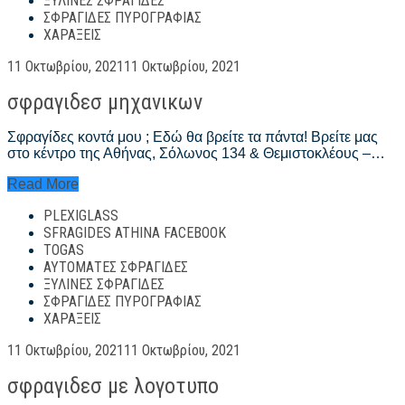
ΞΎΛΙΝΕΣ ΣΦΡΑΓΊΔΕΣ
|
ΣΦΡΑΓΊΔΕΣ ΠΥΡΟΓΡΑΦΊΑΣ
Sfragides
ΧΑΡΆΞΕΙΣ
Athina
Posted
11 Οκτωβρίου, 2021
11 Οκτωβρίου, 2021
on
σφραγιδεσ μηχανικων
Σφραγίδες κοντά μου ; Εδώ θα βρείτε τα πάντα! Βρείτε μας
στο κέντρο της Αθήνας, Σόλωνος 134 & Θεμιστοκλέους –…
σφραγιδεσ
Read More
μηχανικων
PLEXIGLASS
SFRAGIDES ATHINA FACEBOOK
TOGAS
ΑΥΤΌΜΑΤΕΣ ΣΦΡΑΓΊΔΕΣ
ΞΎΛΙΝΕΣ ΣΦΡΑΓΊΔΕΣ
ΣΦΡΑΓΊΔΕΣ ΠΥΡΟΓΡΑΦΊΑΣ
ΧΑΡΆΞΕΙΣ
Posted
11 Οκτωβρίου, 2021
11 Οκτωβρίου, 2021
on
σφραγιδεσ με λογοτυπο