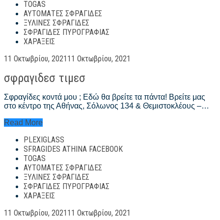
TOGAS
ΑΥΤΌΜΑΤΕΣ ΣΦΡΑΓΊΔΕΣ
ΞΎΛΙΝΕΣ ΣΦΡΑΓΊΔΕΣ
ΣΦΡΑΓΊΔΕΣ ΠΥΡΟΓΡΑΦΊΑΣ
ΧΑΡΆΞΕΙΣ
Posted
11 Οκτωβρίου, 2021
11 Οκτωβρίου, 2021
on
σφραγιδεσ τιμεσ
Σφραγίδες κοντά μου ; Εδώ θα βρείτε τα πάντα! Βρείτε μας
στο κέντρο της Αθήνας, Σόλωνος 134 & Θεμιστοκλέους –…
σφραγιδεσ
Read More
τιμεσ
PLEXIGLASS
SFRAGIDES ATHINA FACEBOOK
TOGAS
ΑΥΤΌΜΑΤΕΣ ΣΦΡΑΓΊΔΕΣ
ΞΎΛΙΝΕΣ ΣΦΡΑΓΊΔΕΣ
ΣΦΡΑΓΊΔΕΣ ΠΥΡΟΓΡΑΦΊΑΣ
ΧΑΡΆΞΕΙΣ
Posted
11 Οκτωβρίου, 2021
11 Οκτωβρίου, 2021