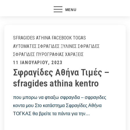
MENU
SFRAGIDES ATHINA FACEBOOK
TOGAS
ΑΥΤΌΜΑΤΕΣ ΣΦΡΑΓΊΔΕΣ
ΞΎΛΙΝΕΣ ΣΦΡΑΓΊΔΕΣ
ΣΦΡΑΓΊΔΕΣ ΠΥΡΟΓΡΑΦΊΑΣ
ΧΑΡΆΞΕΙΣ
Posted
11 ΙΑΝΟΥΑΡΊΟΥ, 2023
Σφραγίδες Αθήνα Τιμές –
on
sfragides athina kentro
που μπορω να φτιαξω σφραγιδα – σφραγιδες
κοντα μου Στο κατάστημα Σφραγίδες Αθήνα
ΤΟΓΚΑΣ θα βρείτε τα πάντα για την…