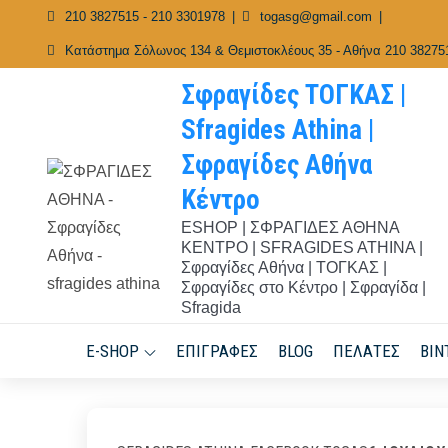
Skip
210 3827515 - 210 3301978
togasg@gmail.com
to
Κατάστημα Σόλωνος 134 & Θεμιστοκλέους 35 - Αθήνα 210 38275
content
Σφραγίδες ΤΟΓΚΑΣ |
Sfragides Athina |
Σφραγίδες Αθήνα
Κέντρο
ESHOP | ΣΦΡΑΓΙΔΕΣ ΑΘΗΝΑ
ΚΕΝΤΡΟ | SFRAGIDES ATHINA |
Σφραγίδες Αθήνα | ΤΟΓΚΑΣ |
Σφραγίδες στο Κέντρο | Σφραγίδα |
Sfragida
E-SHOP
ΕΠΙΓΡΑΦΈΣ
BLOG
ΠΕΛΆΤΕΣ
ΒΊΝ