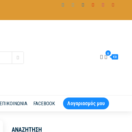
0
€0
Λογαριασμός μου
ΕΠΙΚΟΙΝΩΝΊΑ
FACEBOOK
ΑΝΑΖΉΤΗΣΗ