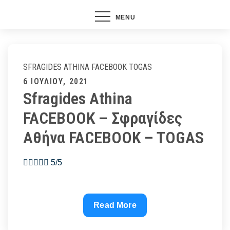
MENU
SFRAGIDES ATHINA FACEBOOK
TOGAS
Posted
6 ΙΟΥΛΊΟΥ, 2021
Sfragides Athina
on
FACEBOOK – Σφραγίδες
Αθήνα FACEBOOK – TOGAS
 5/5
Sfragides
Read More
Athina