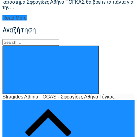
κατάστημα Σφραγίδες Αθήνα ΤΟΓΚΑΣ θα βρείτε τα πάντα για
την…
Σφραγίδες
Read More
Αθήνα
Αναζήτηση
Τιμές
–
sfragides
Search
athina
for:
Search
kentro
Sfragides Athina TOGAS - Σφραγίδες Αθήνα Τόγκας