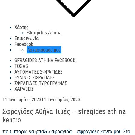
Χάρτης
Sfragides Athina
Επικοινωνία
Facebook
Λογαριασμός μου
SFRAGIDES ATHINA FACEBOOK
TOGAS
ΑΥΤΌΜΑΤΕΣ ΣΦΡΑΓΊΔΕΣ
ΞΎΛΙΝΕΣ ΣΦΡΑΓΊΔΕΣ
ΣΦΡΑΓΊΔΕΣ ΠΥΡΟΓΡΑΦΊΑΣ
ΧΑΡΆΞΕΙΣ
Posted
11 Ιανουαρίου, 2023
11 Ιανουαρίου, 2023
on
Σφραγίδες Αθήνα Τιμές – sfragides athina
kentro
που μπορω να φτιαξω σφραγιδα – σφραγιδες κοντα μου Στο