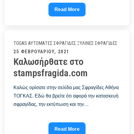
Colop
Read More
printer
ολοι
οι
τυποι
TOGAS
ΑΥΤΌΜΑΤΕΣ ΣΦΡΑΓΊΔΕΣ
ΞΎΛΙΝΕΣ ΣΦΡΑΓΊΔΕΣ
σφραγιδων
Posted
25 ΦΕΒΡΟΥΑΡΊΟΥ, 2021
–
Καλωσήρθατε στο
on
αυτοματοι
stampsfragida.com
μηχανισμοι
Καλώς ορίσατε στην σελίδα μας Σφραγίδες Αθήνα
ΤΟΓΚΑΣ. Εδώ θα βρείτε ότι αφορά την κατασκευή
σφραγίδας, την εκτύπωση και την…
Καλωσήρθατε
Read More