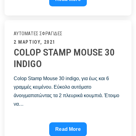
σφραγιδα
αριθμησησ
AN6606
ΑΥΤΌΜΑΤΕΣ ΣΦΡΑΓΊΔΕΣ
Posted
2 ΜΑΡΤΊΟΥ, 2021
COLOP STAMP MOUSE 30
on
INDIGO
Colop Stamp Mouse 30 indigo, για έως και 6
γραμμές κειμένου. Εύκολο αυτόματο
άνοιγμαπατώντας τα 2 πλευρικά κουμπιά. Έτοιμο
να…
COLOP
Read More