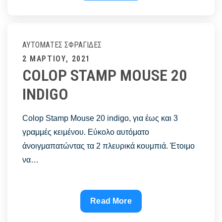
STAMP
MOUSE
30
INDIGO
ΑΥΤΌΜΑΤΕΣ ΣΦΡΑΓΊΔΕΣ
Posted
2 ΜΑΡΤΊΟΥ, 2021
COLOP STAMP MOUSE 20
on
INDIGO
Colop Stamp Mouse 20 indigo, για έως και 3
γραμμές κειμένου. Εύκολο αυτόματο
άνοιγμαπατώντας τα 2 πλευρικά κουμπιά. Έτοιμο
να…
COLOP
Read More
STAMP