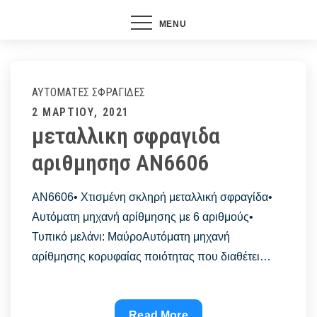
MENU
ΑΥΤΌΜΑΤΕΣ ΣΦΡΑΓΊΔΕΣ
Posted
2 ΜΑΡΤΊΟΥ, 2021
μεταλλικη σφραγιδα
on
αριθμησησ AN6606
AN6606• Χτισμένη σκληρή μεταλλική σφραγίδα•
Αυτόματη μηχανή αρίθμησης με 6 αριθμούς•
Τυπικό μελάνι: ΜαύροΑυτόματη μηχανή
αρίθμησης κορυφαίας ποιότητας που διαθέτει…
μεταλλικη
Read More