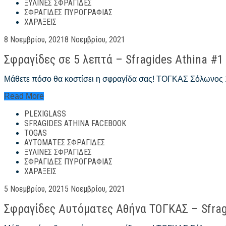
#1
ΞΎΛΙΝΕΣ ΣΦΡΑΓΊΔΕΣ
ΣΦΡΑΓΊΔΕΣ ΠΥΡΟΓΡΑΦΊΑΣ
ΧΑΡΆΞΕΙΣ
Posted
8 Νοεμβρίου, 2021
8 Νοεμβρίου, 2021
on
Σφραγίδες σε 5 λεπτά – Sfragides Athina #1
Μάθετε πόσο θα κοστίσει η σφραγίδα σας! ΤΟΓΚΑΣ Σόλωνος
Σφραγίδες
Read More
σε
PLEXIGLASS
5
λεπτά
SFRAGIDES ATHINA FACEBOOK
–
TOGAS
Sfragides
ΑΥΤΌΜΑΤΕΣ ΣΦΡΑΓΊΔΕΣ
Athina
ΞΎΛΙΝΕΣ ΣΦΡΑΓΊΔΕΣ
#1
ΣΦΡΑΓΊΔΕΣ ΠΥΡΟΓΡΑΦΊΑΣ
ΧΑΡΆΞΕΙΣ
Posted
5 Νοεμβρίου, 2021
5 Νοεμβρίου, 2021
on
Σφραγίδες Αυτόματες Αθήνα ΤΟΓΚΑΣ – Sfrag