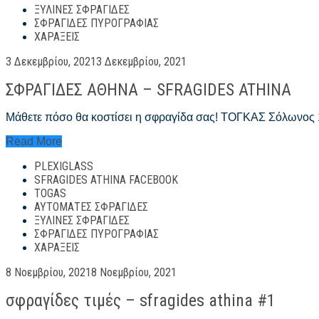
ΞΎΛΙΝΕΣ ΣΦΡΑΓΊΔΕΣ
ΣΦΡΑΓΊΔΕΣ ΠΥΡΟΓΡΑΦΊΑΣ
ΧΑΡΆΞΕΙΣ
Posted
3 Δεκεμβρίου, 2021
3 Δεκεμβρίου, 2021
on
ΣΦΡΑΓΙΔΕΣ ΑΘΗΝΑ – SFRAGIDES ATHINA
Μάθετε πόσο θα κοστίσει η σφραγίδα σας! ΤΟΓΚΑΣ Σόλωνος
ΣΦΡΑΓΙΔΕΣ
Read More
ΑΘΗΝΑ
PLEXIGLASS
–
SFRAGIDES
SFRAGIDES ATHINA FACEBOOK
ATHINA
TOGAS
ΑΥΤΌΜΑΤΕΣ ΣΦΡΑΓΊΔΕΣ
ΞΎΛΙΝΕΣ ΣΦΡΑΓΊΔΕΣ
ΣΦΡΑΓΊΔΕΣ ΠΥΡΟΓΡΑΦΊΑΣ
ΧΑΡΆΞΕΙΣ
Posted
8 Νοεμβρίου, 2021
8 Νοεμβρίου, 2021
on
σφραγίδες τιμές – sfragides athina #1