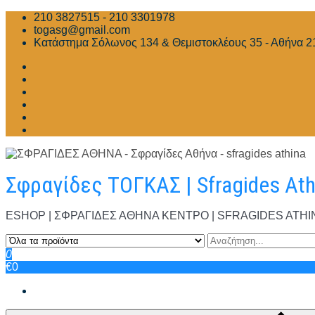
Skip
210 3827515 - 210 3301978
to
togasg@gmail.com
content
Κατάστημα Σόλωνος 134 & Θεμιστοκλέους 35 - Αθήνα 2
Σφραγίδες ΤΟΓΚΑΣ | Sfragides At
ESHOP | ΣΦΡΑΓΙΔΕΣ ΑΘΗΝΑ ΚΕΝΤΡΟ | SFRAGIDES ATHINA | Σ
0
€0