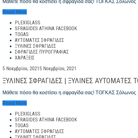
Μάθετε πόσο θα κοστίσει η σφραγίδα σας! ΤΟΓΚΑΣ Σόλωνος
Σφραγίδες
Read More
Αυτόματες
PLEXIGLASS
Αθήνα
ΤΟΓΚΑΣ
SFRAGIDES ATHINA FACEBOOK
–
TOGAS
Sfragides
ΑΥΤΌΜΑΤΕΣ ΣΦΡΑΓΊΔΕΣ
Athina
ΞΎΛΙΝΕΣ ΣΦΡΑΓΊΔΕΣ
#1
ΣΦΡΑΓΊΔΕΣ ΠΥΡΟΓΡΑΦΊΑΣ
ΧΑΡΆΞΕΙΣ
Posted
5 Νοεμβρίου, 2021
5 Νοεμβρίου, 2021
on
ΞΥΛΙΝΕΣ ΣΦΡΑΓΙΔΕΣ | ΞΥΛΙΝΕΣ ΑΥΤΟΜΑΤΕΣ ΤΟ
Μάθετε πόσο θα κοστίσει η σφραγίδα σας! ΤΟΓΚΑΣ Σόλωνος
ΞΥΛΙΝΕΣ
Read More
ΣΦΡΑΓΙΔΕΣ
PLEXIGLASS
|
ΞΥΛΙΝΕΣ
SFRAGIDES ATHINA FACEBOOK
ΑΥΤΟΜΑΤΕΣ
TOGAS
ΤΟΓΚΑΣ
ΑΥΤΌΜΑΤΕΣ ΣΦΡΑΓΊΔΕΣ
–
ΞΎΛΙΝΕΣ ΣΦΡΑΓΊΔΕΣ