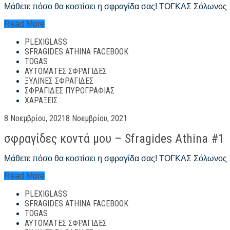
Μάθετε πόσο θα κοστίσει η σφραγίδα σας! ΤΟΓΚΑΣ Σόλωνος
σφραγίδες
Read More
τιμές
PLEXIGLASS
–
sfragides
SFRAGIDES ATHINA FACEBOOK
athina
TOGAS
#1
ΑΥΤΌΜΑΤΕΣ ΣΦΡΑΓΊΔΕΣ
ΞΎΛΙΝΕΣ ΣΦΡΑΓΊΔΕΣ
ΣΦΡΑΓΊΔΕΣ ΠΥΡΟΓΡΑΦΊΑΣ
ΧΑΡΆΞΕΙΣ
Posted
8 Νοεμβρίου, 2021
8 Νοεμβρίου, 2021
on
σφραγίδες κοντά μου – Sfragides Athina #1
Μάθετε πόσο θα κοστίσει η σφραγίδα σας! ΤΟΓΚΑΣ Σόλωνος
σφραγίδες
Read More
κοντά
PLEXIGLASS
μου
–
SFRAGIDES ATHINA FACEBOOK
Sfragides
TOGAS
Athina
ΑΥΤΌΜΑΤΕΣ ΣΦΡΑΓΊΔΕΣ