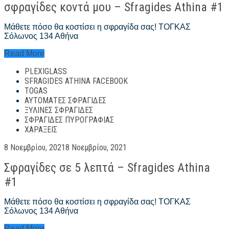
σφραγίδες κοντά μου – Sfragides Athina #1
Μάθετε πόσο θα κοστίσει η σφραγίδα σας! ΤΟΓΚΑΣ
Σόλωνος 134 Αθήνα
σφραγίδες
Read More
κοντά
PLEXIGLASS
μου
–
SFRAGIDES ATHINA FACEBOOK
Sfragides
TOGAS
Athina
ΑΥΤΌΜΑΤΕΣ ΣΦΡΑΓΊΔΕΣ
#1
ΞΎΛΙΝΕΣ ΣΦΡΑΓΊΔΕΣ
ΣΦΡΑΓΊΔΕΣ ΠΥΡΟΓΡΑΦΊΑΣ
ΧΑΡΆΞΕΙΣ
Posted
8 Νοεμβρίου, 2021
8 Νοεμβρίου, 2021
on
Σφραγίδες σε 5 λεπτά – Sfragides Athina
#1
Μάθετε πόσο θα κοστίσει η σφραγίδα σας! ΤΟΓΚΑΣ
Σόλωνος 134 Αθήνα
Σφραγίδες
Read More