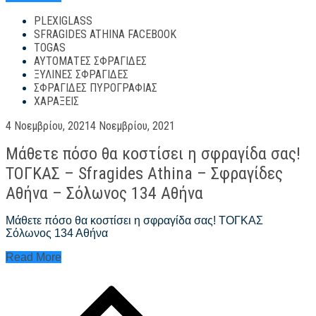
Athina
PLEXIGLASS
#1
SFRAGIDES ATHINA FACEBOOK
TOGAS
ΑΥΤΌΜΑΤΕΣ ΣΦΡΑΓΊΔΕΣ
ΞΎΛΙΝΕΣ ΣΦΡΑΓΊΔΕΣ
ΣΦΡΑΓΊΔΕΣ ΠΥΡΟΓΡΑΦΊΑΣ
ΧΑΡΆΞΕΙΣ
Posted
4 Νοεμβρίου, 2021
4 Νοεμβρίου, 2021
on
Μάθετε πόσο θα κοστίσει η σφραγίδα σας!
ΤΟΓΚΑΣ – Sfragides Athina – Σφραγίδες
Αθήνα – Σόλωνος 134 Αθήνα
Μάθετε πόσο θα κοστίσει η σφραγίδα σας! ΤΟΓΚΑΣ
Σόλωνος 134 Αθήνα
Μάθετε
Read More
πόσο
Πλοήγηση
θα
άρθρων
κοστίσει
η