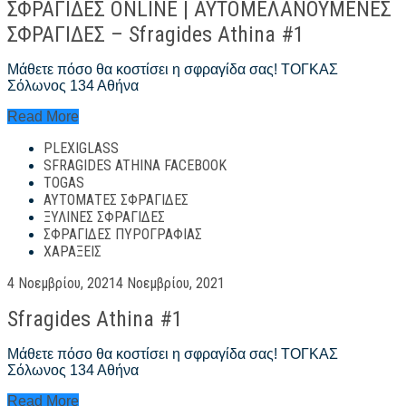
ΣΦΡΑΓΙΔΕΣ ONLINE | ΑΥΤΟΜΕΛΑΝΟΥΜΕΝΕΣ
ΣΦΡΑΓΙΔΕΣ – Sfragides Athina #1
Μάθετε πόσο θα κοστίσει η σφραγίδα σας! ΤΟΓΚΑΣ
Σόλωνος 134 Αθήνα
ΣΦΡΑΓΙΔΕΣ
Read More
ONLINE
PLEXIGLASS
|
ΑΥΤΟΜΕΛΑΝΟΥΜΕΝΕΣ
SFRAGIDES ATHINA FACEBOOK
ΣΦΡΑΓΙΔΕΣ
TOGAS
–
ΑΥΤΌΜΑΤΕΣ ΣΦΡΑΓΊΔΕΣ
Sfragides
ΞΎΛΙΝΕΣ ΣΦΡΑΓΊΔΕΣ
Athina
ΣΦΡΑΓΊΔΕΣ ΠΥΡΟΓΡΑΦΊΑΣ
#1
ΧΑΡΆΞΕΙΣ
Posted
4 Νοεμβρίου, 2021
4 Νοεμβρίου, 2021
on
Sfragides Athina #1
Μάθετε πόσο θα κοστίσει η σφραγίδα σας! ΤΟΓΚΑΣ
Σόλωνος 134 Αθήνα
Sfragides
Read More