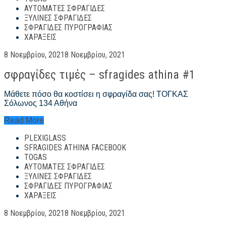
ΑΥΤΌΜΑΤΕΣ ΣΦΡΑΓΊΔΕΣ
ΞΎΛΙΝΕΣ ΣΦΡΑΓΊΔΕΣ
ΣΦΡΑΓΊΔΕΣ ΠΥΡΟΓΡΑΦΊΑΣ
ΧΑΡΆΞΕΙΣ
Posted
8 Νοεμβρίου, 2021
8 Νοεμβρίου, 2021
on
σφραγίδες τιμές – sfragides athina #1
Μάθετε πόσο θα κοστίσει η σφραγίδα σας! ΤΟΓΚΑΣ
Σόλωνος 134 Αθήνα
σφραγίδες
Read More
τιμές
PLEXIGLASS
–
sfragides
SFRAGIDES ATHINA FACEBOOK
athina
TOGAS
#1
ΑΥΤΌΜΑΤΕΣ ΣΦΡΑΓΊΔΕΣ
ΞΎΛΙΝΕΣ ΣΦΡΑΓΊΔΕΣ
ΣΦΡΑΓΊΔΕΣ ΠΥΡΟΓΡΑΦΊΑΣ
ΧΑΡΆΞΕΙΣ
Posted
8 Νοεμβρίου, 2021
8 Νοεμβρίου, 2021
on