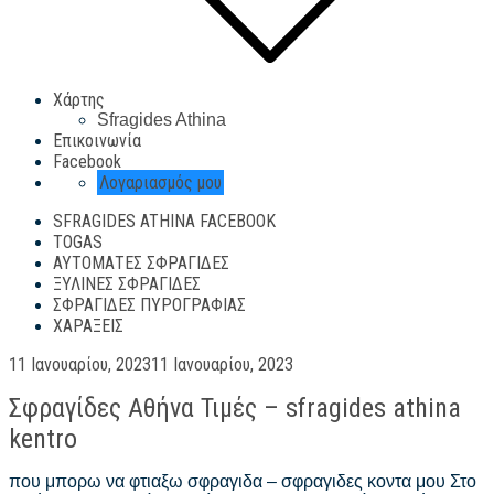
Χάρτης
Sfragides Athina
Επικοινωνία
Facebook
Λογαριασμός μου
SFRAGIDES ATHINA FACEBOOK
TOGAS
ΑΥΤΌΜΑΤΕΣ ΣΦΡΑΓΊΔΕΣ
ΞΎΛΙΝΕΣ ΣΦΡΑΓΊΔΕΣ
ΣΦΡΑΓΊΔΕΣ ΠΥΡΟΓΡΑΦΊΑΣ
ΧΑΡΆΞΕΙΣ
Posted
11 Ιανουαρίου, 2023
11 Ιανουαρίου, 2023
on
Σφραγίδες Αθήνα Τιμές – sfragides athina
kentro
που μπορω να φτιαξω σφραγιδα – σφραγιδες κοντα μου Στο