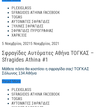
σε
PLEXIGLASS
5
λεπτά
SFRAGIDES ATHINA FACEBOOK
–
TOGAS
Sfragides
ΑΥΤΌΜΑΤΕΣ ΣΦΡΑΓΊΔΕΣ
Athina
ΞΎΛΙΝΕΣ ΣΦΡΑΓΊΔΕΣ
#1
ΣΦΡΑΓΊΔΕΣ ΠΥΡΟΓΡΑΦΊΑΣ
ΧΑΡΆΞΕΙΣ
Posted
5 Νοεμβρίου, 2021
5 Νοεμβρίου, 2021
on
Σφραγίδες Αυτόματες Αθήνα ΤΟΓΚΑΣ –
Sfragides Athina #1
Μάθετε πόσο θα κοστίσει η σφραγίδα σας! ΤΟΓΚΑΣ
Σόλωνος 134 Αθήνα
Σφραγίδες
Read More
Αυτόματες
PLEXIGLASS
Αθήνα
ΤΟΓΚΑΣ
SFRAGIDES ATHINA FACEBOOK
–
TOGAS
Sfragides
ΑΥΤΌΜΑΤΕΣ ΣΦΡΑΓΊΔΕΣ
Athina