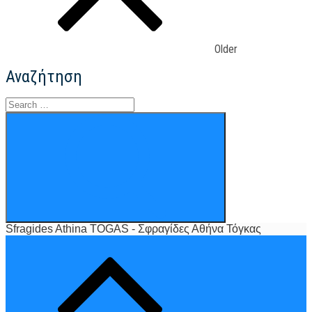
σφραγίδα
σας!
ΤΟΓΚΑΣ
–
Older
Sfragides
Athina
Αναζήτηση
–
Σφραγίδες
Search
Αθήνα
for:
–
Search
Σόλωνος
134
Αθήνα
Sfragides Athina TOGAS - Σφραγίδες Αθήνα Τόγκας