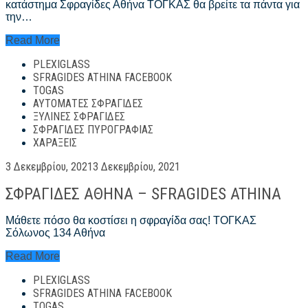
κατάστημα Σφραγίδες Αθήνα ΤΟΓΚΑΣ θα βρείτε τα πάντα για
την…
Σφραγίδες
Read More
Αθήνα
PLEXIGLASS
Τιμές
–
SFRAGIDES ATHINA FACEBOOK
sfragides
TOGAS
athina
ΑΥΤΌΜΑΤΕΣ ΣΦΡΑΓΊΔΕΣ
kentro
ΞΎΛΙΝΕΣ ΣΦΡΑΓΊΔΕΣ
ΣΦΡΑΓΊΔΕΣ ΠΥΡΟΓΡΑΦΊΑΣ
ΧΑΡΆΞΕΙΣ
Posted
3 Δεκεμβρίου, 2021
3 Δεκεμβρίου, 2021
on
ΣΦΡΑΓΙΔΕΣ ΑΘΗΝΑ – SFRAGIDES ATHINA
Μάθετε πόσο θα κοστίσει η σφραγίδα σας! ΤΟΓΚΑΣ
Σόλωνος 134 Αθήνα
ΣΦΡΑΓΙΔΕΣ
Read More
ΑΘΗΝΑ
PLEXIGLASS
–
SFRAGIDES
SFRAGIDES ATHINA FACEBOOK
ATHINA
TOGAS