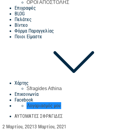
ΟΡΟΙ ΑΠΟΣΤΟΛΗΣ
Επιγραφές
BLOG
Πελάτες
Βίντεο
Φόρμα Παραγγελίας
Ποιοι Είμαστε
Χάρτης
Sfragides Athina
Επικοινωνία
Facebook
Λογαριασμός μου
ΑΥΤΌΜΑΤΕΣ ΣΦΡΑΓΊΔΕΣ
Posted
2 Μαρτίου, 2021
3 Μαρτίου, 2021
on