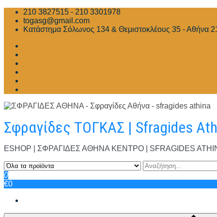
Skip
210 3827515 - 210 3301978
to
togasg@gmail.com
content
Κατάστημα Σόλωνος 134 & Θεμιστοκλέους 35 - Αθήνα 2
Σφραγίδες ΤΟΓΚΑΣ | Sfragides At
ESHOP | ΣΦΡΑΓΙΔΕΣ ΑΘΗΝΑ ΚΕΝΤΡΟ | SFRAGIDES ATHINA | Σ
0
€0