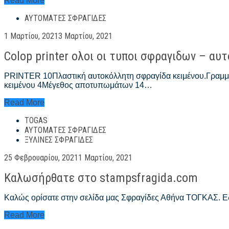
Read More
STAMP
ΑΥΤΌΜΑΤΕΣ ΣΦΡΑΓΊΔΕΣ
MOUSE
20
Posted
1 Μαρτίου, 2021
3 Μαρτίου, 2021
INDIGO
on
Colop printer ολοι οι τυποι σφραγιδων – αυ
PRINTER 10Πλαστική αυτοκόλλητη σφραγίδα κειμένου.Γραμ
κειμένου 4Μέγεθος αποτυπωμάτων 14…
Colop
Read More
printer
TOGAS
ολοι
οι
ΑΥΤΌΜΑΤΕΣ ΣΦΡΑΓΊΔΕΣ
τυποι
ΞΎΛΙΝΕΣ ΣΦΡΑΓΊΔΕΣ
σφραγιδων
Posted
–
25 Φεβρουαρίου, 2021
1 Μαρτίου, 2021
on
αυτοματοι
Καλωσήρθατε στο stampsfragida.com
μηχανισμοι
Καλώς ορίσατε στην σελίδα μας Σφραγίδες Αθήνα ΤΟΓΚΑΣ. Εδ
Καλωσήρθατε
Read More
στο