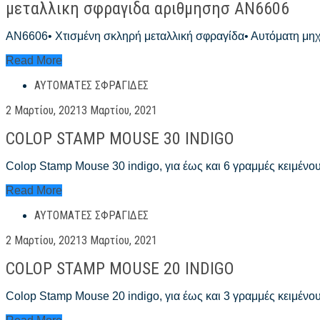
μεταλλικη σφραγιδα αριθμησησ AN6606
AN6606• Χτισμένη σκληρή μεταλλική σφραγίδα• Αυτόματη μηχ
μεταλλικη
Read More
σφραγιδα
ΑΥΤΌΜΑΤΕΣ ΣΦΡΑΓΊΔΕΣ
αριθμησησ
AN6606
Posted
2 Μαρτίου, 2021
3 Μαρτίου, 2021
on
COLOP STAMP MOUSE 30 INDIGO
Colop Stamp Mouse 30 indigo, για έως και 6 γραμμές κειμέν
COLOP
Read More
STAMP
ΑΥΤΌΜΑΤΕΣ ΣΦΡΑΓΊΔΕΣ
MOUSE
30
Posted
2 Μαρτίου, 2021
3 Μαρτίου, 2021
INDIGO
on
COLOP STAMP MOUSE 20 INDIGO
Colop Stamp Mouse 20 indigo, για έως και 3 γραμμές κειμέν
COLOP