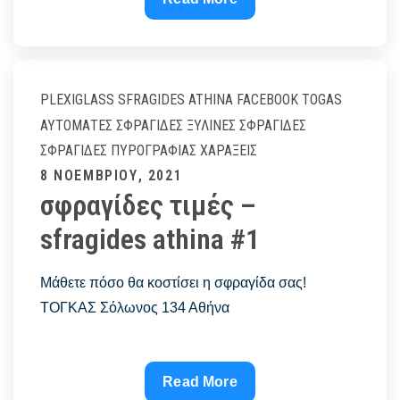
ΑΘΗΝΑ
–
SFRAGIDES
ATHINA
PLEXIGLASS
SFRAGIDES ATHINA FACEBOOK
TOGAS
ΑΥΤΌΜΑΤΕΣ ΣΦΡΑΓΊΔΕΣ
ΞΎΛΙΝΕΣ ΣΦΡΑΓΊΔΕΣ
ΣΦΡΑΓΊΔΕΣ ΠΥΡΟΓΡΑΦΊΑΣ
ΧΑΡΆΞΕΙΣ
Posted
8 ΝΟΕΜΒΡΊΟΥ, 2021
σφραγίδες τιμές –
on
sfragides athina #1
Μάθετε πόσο θα κοστίσει η σφραγίδα σας!
ΤΟΓΚΑΣ Σόλωνος 134 Αθήνα
σφραγίδες
Read More