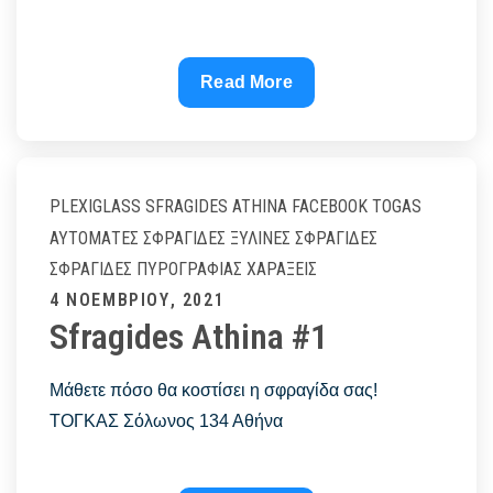
ΣΦΡΑΓΙΔΕΣ
Read More
ONLINE
|
ΑΥΤΟΜΕΛΑΝΟΥΜΕΝΕΣ
ΣΦΡΑΓΙΔΕΣ
PLEXIGLASS
SFRAGIDES ATHINA FACEBOOK
TOGAS
–
ΑΥΤΌΜΑΤΕΣ ΣΦΡΑΓΊΔΕΣ
ΞΎΛΙΝΕΣ ΣΦΡΑΓΊΔΕΣ
Sfragides
ΣΦΡΑΓΊΔΕΣ ΠΥΡΟΓΡΑΦΊΑΣ
ΧΑΡΆΞΕΙΣ
Athina
Posted
4 ΝΟΕΜΒΡΊΟΥ, 2021
#1
Sfragides Athina #1
on
Μάθετε πόσο θα κοστίσει η σφραγίδα σας!
ΤΟΓΚΑΣ Σόλωνος 134 Αθήνα