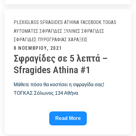
μου
–
Sfragides
PLEXIGLASS
SFRAGIDES ATHINA FACEBOOK
TOGAS
Athina
ΑΥΤΌΜΑΤΕΣ ΣΦΡΑΓΊΔΕΣ
ΞΎΛΙΝΕΣ ΣΦΡΑΓΊΔΕΣ
#1
ΣΦΡΑΓΊΔΕΣ ΠΥΡΟΓΡΑΦΊΑΣ
ΧΑΡΆΞΕΙΣ
Posted
8 ΝΟΕΜΒΡΊΟΥ, 2021
Σφραγίδες σε 5 λεπτά –
on
Sfragides Athina #1
Μάθετε πόσο θα κοστίσει η σφραγίδα σας!
ΤΟΓΚΑΣ Σόλωνος 134 Αθήνα
Σφραγίδες
Read More
σε
5