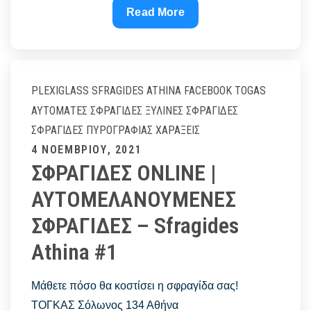
ΞΥΛΙΝΕΣ
Read More
ΣΦΡΑΓΙΔΕΣ
|
ΞΥΛΙΝΕΣ
ΑΥΤΟΜΑΤΕΣ
PLEXIGLASS
SFRAGIDES ATHINA FACEBOOK
TOGAS
ΤΟΓΚΑΣ
ΑΥΤΌΜΑΤΕΣ ΣΦΡΑΓΊΔΕΣ
ΞΎΛΙΝΕΣ ΣΦΡΑΓΊΔΕΣ
–
ΣΦΡΑΓΊΔΕΣ ΠΥΡΟΓΡΑΦΊΑΣ
ΧΑΡΆΞΕΙΣ
Sfragides
Posted
4 ΝΟΕΜΒΡΊΟΥ, 2021
Athina
ΣΦΡΑΓΙΔΕΣ ONLINE |
on
#1
ΑΥΤΟΜΕΛΑΝΟΥΜΕΝΕΣ
ΣΦΡΑΓΙΔΕΣ – Sfragides
Athina #1
Μάθετε πόσο θα κοστίσει η σφραγίδα σας!
ΤΟΓΚΑΣ Σόλωνος 134 Αθήνα