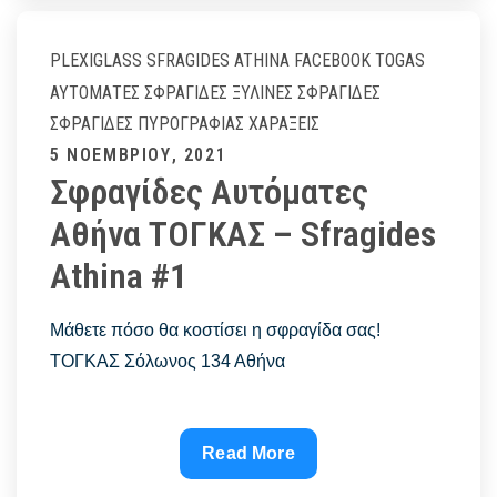
λεπτά
–
PLEXIGLASS
SFRAGIDES ATHINA FACEBOOK
TOGAS
Sfragides
ΑΥΤΌΜΑΤΕΣ ΣΦΡΑΓΊΔΕΣ
ΞΎΛΙΝΕΣ ΣΦΡΑΓΊΔΕΣ
Athina
ΣΦΡΑΓΊΔΕΣ ΠΥΡΟΓΡΑΦΊΑΣ
ΧΑΡΆΞΕΙΣ
#1
Posted
5 ΝΟΕΜΒΡΊΟΥ, 2021
Σφραγίδες Αυτόματες
on
Αθήνα ΤΟΓΚΑΣ – Sfragides
Athina #1
Μάθετε πόσο θα κοστίσει η σφραγίδα σας!
ΤΟΓΚΑΣ Σόλωνος 134 Αθήνα
Σφραγίδες
Read More
Αυτόματες