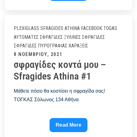
τιμές
–
sfragides
athina
PLEXIGLASS
SFRAGIDES ATHINA FACEBOOK
TOGAS
#1
ΑΥΤΌΜΑΤΕΣ ΣΦΡΑΓΊΔΕΣ
ΞΎΛΙΝΕΣ ΣΦΡΑΓΊΔΕΣ
ΣΦΡΑΓΊΔΕΣ ΠΥΡΟΓΡΑΦΊΑΣ
ΧΑΡΆΞΕΙΣ
Posted
8 ΝΟΕΜΒΡΊΟΥ, 2021
σφραγίδες κοντά μου –
on
Sfragides Athina #1
Μάθετε πόσο θα κοστίσει η σφραγίδα σας!
ΤΟΓΚΑΣ Σόλωνος 134 Αθήνα
σφραγίδες
Read More
κοντά