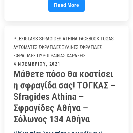
Sfragides
Read More
Athina
#1
PLEXIGLASS
SFRAGIDES ATHINA FACEBOOK
TOGAS
ΑΥΤΌΜΑΤΕΣ ΣΦΡΑΓΊΔΕΣ
ΞΎΛΙΝΕΣ ΣΦΡΑΓΊΔΕΣ
ΣΦΡΑΓΊΔΕΣ ΠΥΡΟΓΡΑΦΊΑΣ
ΧΑΡΆΞΕΙΣ
Posted
4 ΝΟΕΜΒΡΊΟΥ, 2021
Μάθετε πόσο θα κοστίσει
on
η σφραγίδα σας! ΤΟΓΚΑΣ –
Sfragides Athina –
Σφραγίδες Αθήνα –
Σόλωνος 134 Αθήνα