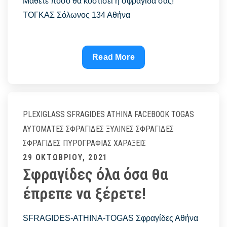
Μάθετε πόσο θα κοστίσει η σφραγίδα σας!
ΤΟΓΚΑΣ Σόλωνος 134 Αθήνα
Μάθετε
Read More
πόσο
θα
κοστίσει
η
PLEXIGLASS
SFRAGIDES ATHINA FACEBOOK
TOGAS
σφραγίδα
ΑΥΤΌΜΑΤΕΣ ΣΦΡΑΓΊΔΕΣ
ΞΎΛΙΝΕΣ ΣΦΡΑΓΊΔΕΣ
σας!
ΣΦΡΑΓΊΔΕΣ ΠΥΡΟΓΡΑΦΊΑΣ
ΧΑΡΆΞΕΙΣ
ΤΟΓΚΑΣ
Posted
29 ΟΚΤΩΒΡΊΟΥ, 2021
–
Σφραγίδες όλα όσα θα
on
Sfragides
έπρεπε να ξέρετε!
Athina
–
Σφραγίδες
SFRAGIDES-ATHINA-TOGAS Σφραγίδες Αθήνα