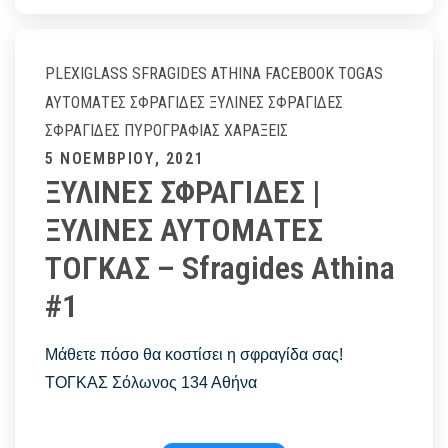
Αθήνα
ΤΟΓΚΑΣ
–
PLEXIGLASS
SFRAGIDES ATHINA FACEBOOK
TOGAS
Sfragides
ΑΥΤΌΜΑΤΕΣ ΣΦΡΑΓΊΔΕΣ
ΞΎΛΙΝΕΣ ΣΦΡΑΓΊΔΕΣ
Athina
ΣΦΡΑΓΊΔΕΣ ΠΥΡΟΓΡΑΦΊΑΣ
ΧΑΡΆΞΕΙΣ
#1
Posted
5 ΝΟΕΜΒΡΊΟΥ, 2021
ΞΥΛΙΝΕΣ ΣΦΡΑΓΙΔΕΣ |
on
ΞΥΛΙΝΕΣ ΑΥΤΟΜΑΤΕΣ
ΤΟΓΚΑΣ – Sfragides Athina
#1
Μάθετε πόσο θα κοστίσει η σφραγίδα σας!
ΤΟΓΚΑΣ Σόλωνος 134 Αθήνα