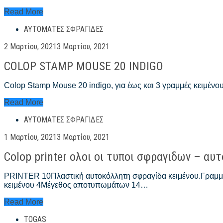
COLOP
Read More
STAMP
ΑΥΤΌΜΑΤΕΣ ΣΦΡΑΓΊΔΕΣ
MOUSE
30
Posted
2 Μαρτίου, 2021
3 Μαρτίου, 2021
INDIGO
on
COLOP STAMP MOUSE 20 INDIGO
Colop Stamp Mouse 20 indigo, για έως και 3 γραμμές κειμέν
COLOP
Read More
STAMP
ΑΥΤΌΜΑΤΕΣ ΣΦΡΑΓΊΔΕΣ
MOUSE
20
Posted
1 Μαρτίου, 2021
3 Μαρτίου, 2021
INDIGO
on
Colop printer ολοι οι τυποι σφραγιδων – αυ
PRINTER 10Πλαστική αυτοκόλλητη σφραγίδα κειμένου.Γραμ
κειμένου 4Μέγεθος αποτυπωμάτων 14…
Colop
Read More
printer
TOGAS
ολοι