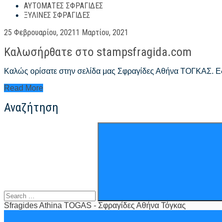
οι
ΑΥΤΌΜΑΤΕΣ ΣΦΡΑΓΊΔΕΣ
τυποι
ΞΎΛΙΝΕΣ ΣΦΡΑΓΊΔΕΣ
σφραγιδων
Posted
–
25 Φεβρουαρίου, 2021
1 Μαρτίου, 2021
on
αυτοματοι
Καλωσήρθατε στο stampsfragida.com
μηχανισμοι
Καλώς ορίσατε στην σελίδα μας Σφραγίδες Αθήνα ΤΟΓΚΑΣ. Εδ
Καλωσήρθατε
Read More
στο
Αναζήτηση
stampsfragida.com
Search
for:
Sfragides Athina TOGAS - Σφραγίδες Αθήνα Τόγκας