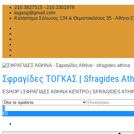
Skip
210 3827515 - 210 3301978
to
togasg@gmail.com
content
Κατάστημα Σόλωνος 134 & Θεμιστοκλέους 35 - Αθήνα 2
Σφραγίδες ΤΟΓΚΑΣ | Sfragides At
ESHOP | ΣΦΡΑΓΙΔΕΣ ΑΘΗΝΑ ΚΕΝΤΡΟ | SFRAGIDES ATHINA | Σ
0
€0