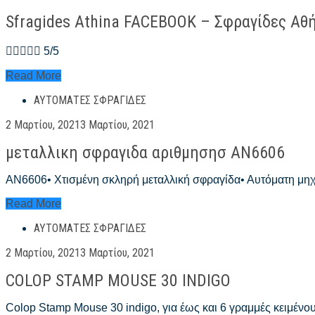
on
Sfragides Athina FACEBOOK – Σφραγίδες Α
 5/5
Sfragides
Read More
Athina
ΑΥΤΌΜΑΤΕΣ ΣΦΡΑΓΊΔΕΣ
FACEBOOK
–
Posted
2 Μαρτίου, 2021
3 Μαρτίου, 2021
Σφραγίδες
on
Αθήνα
μεταλλικη σφραγιδα αριθμησησ AN6606
FACEBOOK
–
TOGAS
AN6606• Χτισμένη σκληρή μεταλλική σφραγίδα• Αυτόματη μηχ
μεταλλικη
Read More
σφραγιδα
ΑΥΤΌΜΑΤΕΣ ΣΦΡΑΓΊΔΕΣ
αριθμησησ
AN6606
Posted
2 Μαρτίου, 2021
3 Μαρτίου, 2021
on
COLOP STAMP MOUSE 30 INDIGO
Colop Stamp Mouse 30 indigo, για έως και 6 γραμμές κειμέν