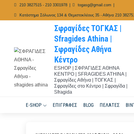
Skip
210 3827515 - 210 3301978
togasg@gmail.com
to
Κατάστημα Σόλωνος 134 & Θεμιστοκλέους 35 - Αθήνα 210 38275
content
Σφραγίδες ΤΟΓΚΑΣ |
Sfragides Athina |
Σφραγίδες Αθήνα
Κέντρο
ESHOP | ΣΦΡΑΓΙΔΕΣ ΑΘΗΝΑ
ΚΕΝΤΡΟ | SFRAGIDES ATHINA |
Σφραγίδες Αθήνα | ΤΟΓΚΑΣ |
Σφραγίδες στο Κέντρο | Σφραγίδα |
Sfragida
E-SHOP
ΕΠΙΓΡΑΦΈΣ
BLOG
ΠΕΛΆΤΕΣ
ΒΊΝ