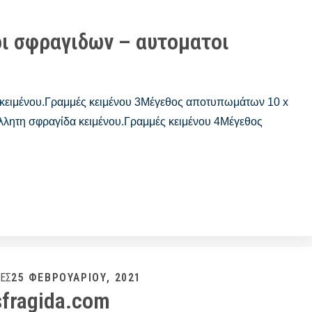
ποι σφραγιδων – αυτοματοι
κειμένου.Γραμμές κειμένου 3Μέγεθος αποτυπωμάτων 10 x
τη σφραγίδα κειμένου.Γραμμές κειμένου 4Μέγεθος
Posted
25 ΦΕΒΡΟΥΑΡΊΟΥ, 2021
ΔΕΣ
fragida.com
on