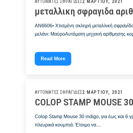
Posted
2 ΜΑΡΤΊΟΥ, 2021
ΑΥΤΌΜΑΤΕΣ ΣΦΡΑΓΊΔΕΣ
μεταλλικη σφραγιδα αρι
on
AN6606• Χτισμένη σκληρή μεταλλική σφραγίδα
μελάνι: ΜαύροΑυτόματη μηχανή αρίθμησης κο
μεταλλικη
Read More
σφραγιδα
αριθμησησ
AN6606
Posted
2 ΜΑΡΤΊΟΥ, 2021
ΑΥΤΌΜΑΤΕΣ ΣΦΡΑΓΊΔΕΣ
COLOP STAMP MOUSE 30
on
Colop Stamp Mouse 30 indigo, για έως και 6 
πλευρικά κουμπιά. Έτοιμο να…