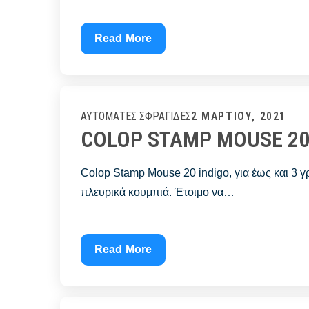
COLOP
Read More
STAMP
MOUSE
30
INDIGO
Posted
2 ΜΑΡΤΊΟΥ, 2021
ΑΥΤΌΜΑΤΕΣ ΣΦΡΑΓΊΔΕΣ
COLOP STAMP MOUSE 20
on
Colop Stamp Mouse 20 indigo, για έως και 3 
πλευρικά κουμπιά. Έτοιμο να…
COLOP
Read More
STAMP
MOUSE
20