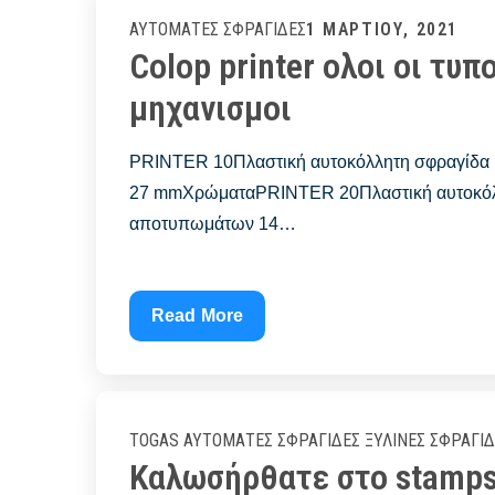
INDIGO
Posted
1 ΜΑΡΤΊΟΥ, 2021
ΑΥΤΌΜΑΤΕΣ ΣΦΡΑΓΊΔΕΣ
Colop printer ολοι οι τυ
on
μηχανισμοι
PRINTER 10Πλαστική αυτοκόλλητη σφραγίδα 
27 mmΧρώματαPRINTER 20Πλαστική αυτοκόλλη
αποτυπωμάτων 14…
Colop
Read More
printer
ολοι
οι
τυποι
TOGAS
ΑΥΤΌΜΑΤΕΣ ΣΦΡΑΓΊΔΕΣ
ΞΎΛΙΝΕΣ ΣΦΡΑΓΊ
σφραγιδων
Καλωσήρθατε στο stamps
–