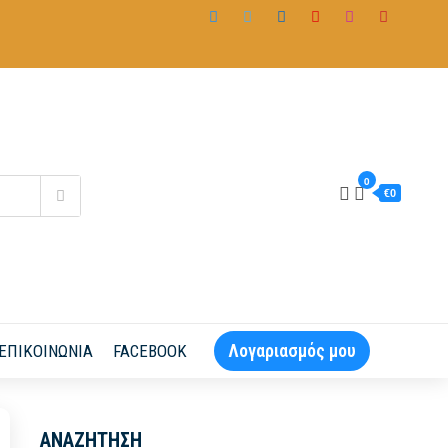
0
€0
Λογαριασμός μου
ΕΠΙΚΟΙΝΩΝΊΑ
FACEBOOK
ΑΝΑΖΉΤΗΣΗ