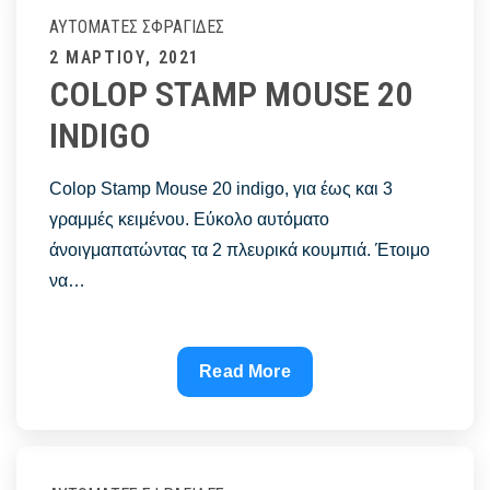
INDIGO
ΑΥΤΌΜΑΤΕΣ ΣΦΡΑΓΊΔΕΣ
Posted
2 ΜΑΡΤΊΟΥ, 2021
COLOP STAMP MOUSE 20
on
INDIGO
Colop Stamp Mouse 20 indigo, για έως και 3
γραμμές κειμένου. Εύκολο αυτόματο
άνοιγμαπατώντας τα 2 πλευρικά κουμπιά. Έτοιμο
να…
COLOP
Read More
STAMP
MOUSE
20
INDIGO