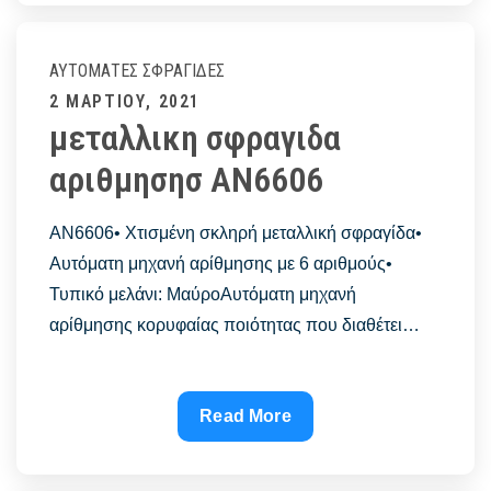
FACEBOOK
–
Σφραγίδες
ΑΥΤΌΜΑΤΕΣ ΣΦΡΑΓΊΔΕΣ
Αθήνα
Posted
2 ΜΑΡΤΊΟΥ, 2021
FACEBOOK
μεταλλικη σφραγιδα
on
–
αριθμησησ AN6606
TOGAS
AN6606• Χτισμένη σκληρή μεταλλική σφραγίδα•
Αυτόματη μηχανή αρίθμησης με 6 αριθμούς•
Τυπικό μελάνι: ΜαύροΑυτόματη μηχανή
αρίθμησης κορυφαίας ποιότητας που διαθέτει…
μεταλλικη
Read More
σφραγιδα
αριθμησησ