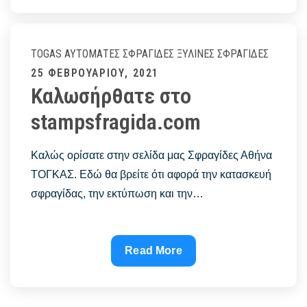
ολοι
οι
τυποι
TOGAS
ΑΥΤΌΜΑΤΕΣ ΣΦΡΑΓΊΔΕΣ
ΞΎΛΙΝΕΣ ΣΦΡΑΓΊΔΕΣ
σφραγιδων
Posted
25 ΦΕΒΡΟΥΑΡΊΟΥ, 2021
–
Καλωσήρθατε στο
on
αυτοματοι
stampsfragida.com
μηχανισμοι
Καλώς ορίσατε στην σελίδα μας Σφραγίδες Αθήνα
ΤΟΓΚΑΣ. Εδώ θα βρείτε ότι αφορά την κατασκευή
σφραγίδας, την εκτύπωση και την…
Καλωσήρθατε
Read More
στο
stampsfragida.com