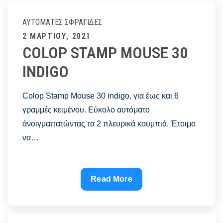
AN6606
ΑΥΤΌΜΑΤΕΣ ΣΦΡΑΓΊΔΕΣ
Posted
2 ΜΑΡΤΊΟΥ, 2021
COLOP STAMP MOUSE 30
on
INDIGO
Colop Stamp Mouse 30 indigo, για έως και 6
γραμμές κειμένου. Εύκολο αυτόματο
άνοιγμαπατώντας τα 2 πλευρικά κουμπιά. Έτοιμο
να…
COLOP
Read More
STAMP
MOUSE
30