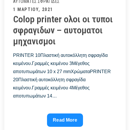
ΑΥΤΌΜΑΤΕΣ ΣΦΡΑΓΊΔΕΣ
Posted
1 ΜΑΡΤΊΟΥ, 2021
Colop printer ολοι οι τυποι
on
σφραγιδων – αυτοματοι
μηχανισμοι
PRINTER 10Πλαστική αυτοκόλλητη σφραγίδα
κειμένου.Γραμμές κειμένου 3Μέγεθος
αποτυπωμάτων 10 x 27 mmΧρώματαPRINTER
20Πλαστική αυτοκόλλητη σφραγίδα
κειμένου.Γραμμές κειμένου 4Μέγεθος
αποτυπωμάτων 14…
Colop
Read More
printer