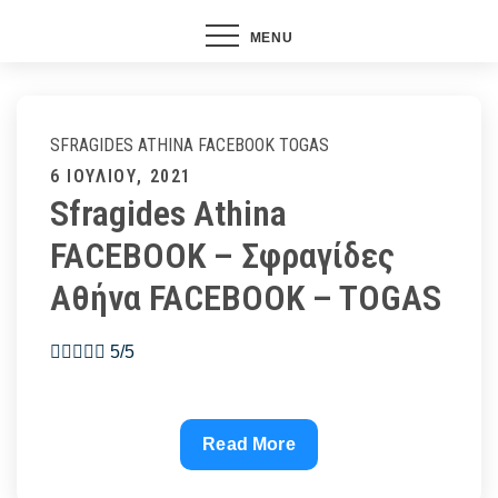
MENU
SFRAGIDES ATHINA FACEBOOK
TOGAS
Posted
6 ΙΟΥΛΊΟΥ, 2021
Sfragides Athina
on
FACEBOOK – Σφραγίδες
Αθήνα FACEBOOK – TOGAS
 5/5
Sfragides
Read More
Athina