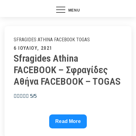
MENU
SFRAGIDES ATHINA FACEBOOK
TOGAS
Posted
6 ΙΟΥΛΊΟΥ, 2021
Sfragides Athina
on
FACEBOOK – Σφραγίδες
Αθήνα FACEBOOK – TOGAS
 5/5
Sfragides
Read More
Athina