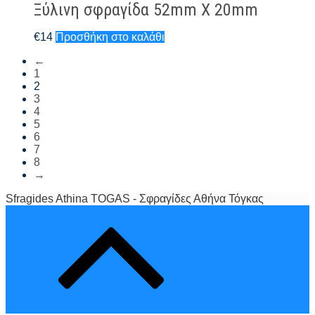
Ξύλινη σφραγίδα 52mm X 20mm
€
14
Προσθήκη στο καλάθι
←
1
2
3
4
5
6
7
8
→
Sfragides Athina TOGAS - Σφραγίδες Αθήνα Τόγκας