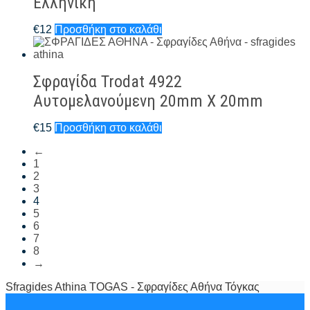
Ελληνική
€
12
Προσθήκη στο καλάθι
Σφραγίδα Trodat 4922
Αυτομελανούμενη 20mm X 20mm
€
15
Προσθήκη στο καλάθι
←
1
2
3
4
5
6
7
8
→
Sfragides Athina TOGAS - Σφραγίδες Αθήνα Τόγκας