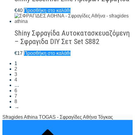
€
40
Προσθήκη στο καλάθι
Shiny Σφραγίδα Αυτοκατασκευαζόμενη
– Σφραγιδα DIY Σετ Set S882
€
17
Προσθήκη στο καλάθι
1
2
3
4
…
6
7
8
→
Sfragides Athina TOGAS - Σφραγίδες Αθήνα Τόγκας