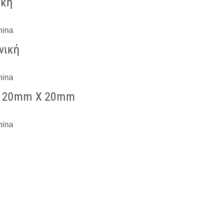
ική
νική
νη 20mm X 20mm