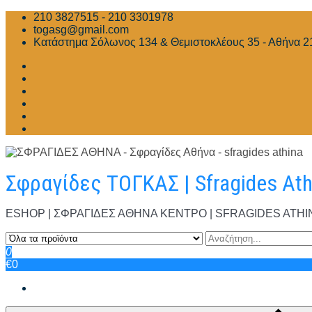
Skip
210 3827515 - 210 3301978
to
togasg@gmail.com
content
Κατάστημα Σόλωνος 134 & Θεμιστοκλέους 35 - Αθήνα 2
Σφραγίδες ΤΟΓΚΑΣ | Sfragides At
ESHOP | ΣΦΡΑΓΙΔΕΣ ΑΘΗΝΑ ΚΕΝΤΡΟ | SFRAGIDES ATHINA | Σ
0
€0